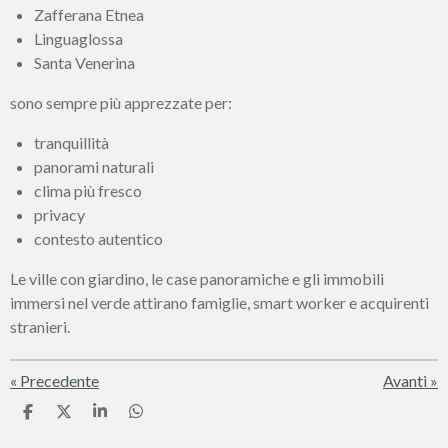
Zafferana Etnea
Linguaglossa
Santa Venerina
sono sempre più apprezzate per:
tranquillità
panorami naturali
clima più fresco
privacy
contesto autentico
Le ville con giardino, le case panoramiche e gli immobili
immersi nel verde attirano famiglie, smart worker e acquirenti
stranieri.
«
Precedente
Avanti
»
C
C
C
C
o
o
o
o