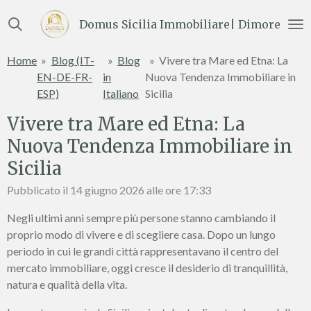
Vai
Domus Sicilia Immobiliare| Dimore e Te
al
contenuto
Home
»
Blog (IT-
»
Blog
»
Vivere tra Mare ed Etna: La
principale
EN-DE-FR-
in
Nuova Tendenza Immobiliare in
ESP)
Italiano
Sicilia
Vivere tra Mare ed Etna: La
Nuova Tendenza Immobiliare in
Sicilia
Pubblicato il 14 giugno 2026 alle ore 17:33
Negli ultimi anni sempre più persone stanno cambiando il
proprio modo di vivere e di scegliere casa. Dopo un lungo
periodo in cui le grandi città rappresentavano il centro del
mercato immobiliare, oggi cresce il desiderio di tranquillità,
natura e qualità della vita.