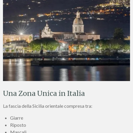
Una Zona Unica in Italia
La fascia della Sicilia orientale compresa tra:
Giarre
Riposto
Mascali