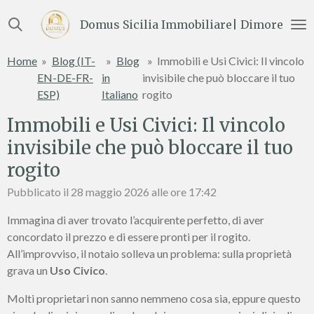
Vai
Domus Sicilia Immobiliare| Dimore e Te
al
contenuto
Home
»
Blog (IT-
»
Blog
»
Immobili e Usi Civici: Il vincolo
principale
EN-DE-FR-
in
invisibile che può bloccare il tuo
ESP)
Italiano
rogito
Immobili e Usi Civici: Il vincolo
invisibile che può bloccare il tuo
rogito
Pubblicato il 28 maggio 2026 alle ore 17:42
Immagina di aver trovato l’acquirente perfetto, di aver
concordato il prezzo e di essere pronti per il rogito.
All’improvviso, il notaio solleva un problema: sulla proprietà
grava un
Uso Civico
.
Molti proprietari non sanno nemmeno cosa sia, eppure questo