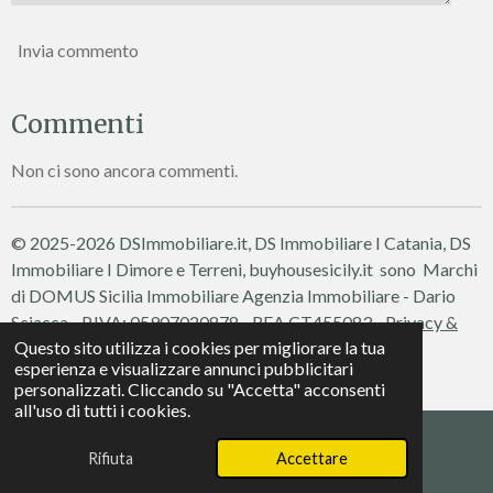
Invia commento
Commenti
Non ci sono ancora commenti.
© 2025-2026 DSImmobiliare.it, DS Immobiliare I Catania, DS
Immobiliare I Dimore e Terreni, buyhousesicily.it sono Marchi
di DOMUS Sicilia Immobiliare
Agenzia Immobiliare - Dario
Sciacca - P.IVA: 05907020878 - REA CT455083 -
Privacy &
Questo sito utilizza i cookies per migliorare la tua
Cookie Policy
esperienza e visualizzare annunci pubblicitari
Fornito da
Webador
personalizzati. Cliccando su "Accetta" acconsenti
all'uso di tutti i cookies.
Rifiuta
Accettare
Telefono
WhatsApp