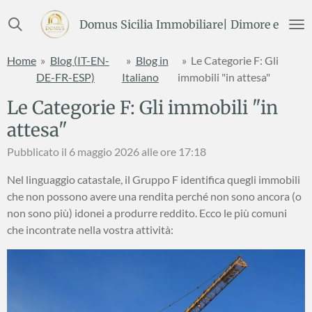
Vai
Domus Sicilia Immobiliare| Dimore e Terre
al
contenuto
Home
»
Blog (IT-EN-
»
Blog in
»
Le Categorie F: Gli
principale
DE-FR-ESP)
Italiano
immobili "in attesa"
Le Categorie F: Gli immobili "in
attesa"
Pubblicato il 6 maggio 2026 alle ore 17:18
Nel linguaggio catastale, il Gruppo F identifica quegli immobili
che non possono avere una rendita perché non sono ancora (o
non sono più) idonei a produrre reddito. Ecco le più comuni
che incontrate nella vostra attività: