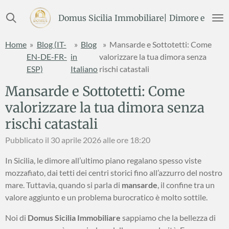
Vai
Domus Sicilia Immobiliare| Dimore e Terre
al
contenuto
Home
»
Blog (IT-
»
Blog
»
Mansarde e Sottotetti: Come
principale
EN-DE-FR-
in
valorizzare la tua dimora senza
ESP)
Italiano
rischi catastali
Mansarde e Sottotetti: Come
valorizzare la tua dimora senza
rischi catastali
Pubblicato il 30 aprile 2026 alle ore 18:20
In Sicilia, le dimore all’ultimo piano regalano spesso viste
mozzafiato, dai tetti dei centri storici fino all’azzurro del nostro
mare. Tuttavia, quando si parla di
mansarde
, il confine tra un
valore aggiunto e un problema burocratico è molto sottile.
Noi di
Domus Sicilia Immobiliare
sappiamo che la bellezza di