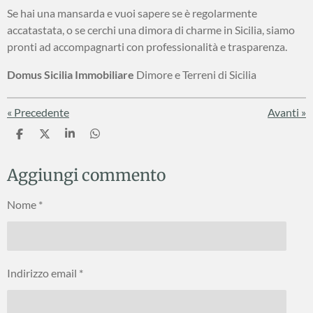
Se hai una mansarda e vuoi sapere se è regolarmente
accatastata, o se cerchi una dimora di charme in Sicilia, siamo
pronti ad accompagnarti con professionalità e trasparenza.
Domus Sicilia Immobiliare
Dimore e Terreni di Sicilia
«
Precedente
Avanti
»
C
C
C
C
o
o
o
o
n
n
n
n
Aggiungi commento
d
d
d
d
i
i
i
i
v
v
v
v
Nome *
i
i
i
i
d
d
d
d
i
i
i
i
Indirizzo email *