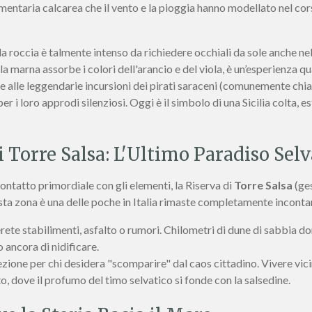
imentaria calcarea che il vento e la pioggia hanno modellato nel cor
la roccia è talmente intenso da richiedere occhiali da sole anche ne
a marna assorbe i colori dell'arancio e del viola, è un’esperienza qu
 alle leggendarie incursioni dei pirati saraceni (comunemente chi
er i loro approdi silenziosi. Oggi è il simbolo di una Sicilia colta,
i Torre Salsa: L'Ultimo Paradiso Sel
 contatto primordiale con gli elementi, la Riserva di
Torre Salsa
(ges
sta zona è una delle poche in Italia rimaste completamente incont
ete stabilimenti, asfalto o rumori. Chilometri di dune di sabbia do
 ancora di nidificare.
ezione per chi desidera "scomparire" dal caos cittadino. Vivere vicin
to, dove il profumo del timo selvatico si fonde con la salsedine.