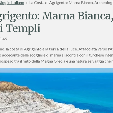
log in Italiano
»
La Costa di Agrigento: Marna Bianca, Archeologia
grigento: Marna Bianca
ei Templi
18:49
cano, la costa di Agrigento è la
terra della luce
. Affacciata verso l'A
 accecante delle scogliere di marna si scontra con il turchese inten
sospeso tra il mito della Magna Grecia e una natura selvaggia che