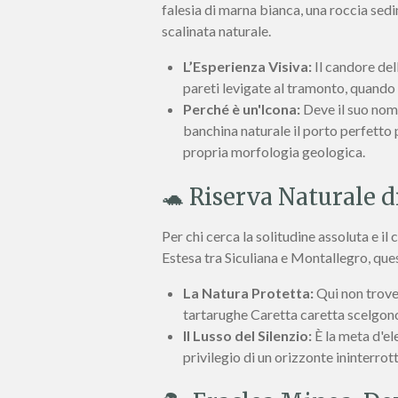
falesia di marna bianca, una roccia sed
scalinata naturale.
L’Esperienza Visiva:
Il candore del
pareti levigate al tramonto, quando l
Perché è un'Icona:
Deve il suo nome
banchina naturale il porto perfetto p
propria morfologia geologica.
🐢 Riserva Naturale d
Per chi cerca la solitudine assoluta e il
Estesa tra Siculiana e Montallegro, que
La Natura Protetta:
Qui non trover
tartarughe Caretta caretta scelgono
Il Lusso del Silenzio:
È la meta d'el
privilegio di un orizzonte ininterrot