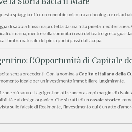
e la Storia Bacia il Mare
a, questa spiaggia offre un connubio unico tra archeologia e relax ba
ia di sabbia finissima protetta da una fitta pineta mediterranea. A
icali di marna, mentre sulla sommità i resti del teatro greco guarda
ca l'ombra naturale dei pini a pochi passi dall'acqua.
igentino: L'Opportunità di Capitale d
ascita senza precedenti. Con la nomina a
Capitale Italiana della C
il momento ideale per un investimento immobiliare lungimirante.
 zone più sature, l'agrigentino offre ancora ampi margini di rivalut
ibilità e al design organico. Che si tratti di un
casale storico
immer
ista sulle falesie di Realmonte, l'investimento qui è un atto d'amor