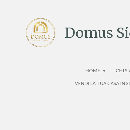
Vai
al
contenuto
Domus Sic
principale
HOME
CHI S
VENDI LA TUA CASA IN S