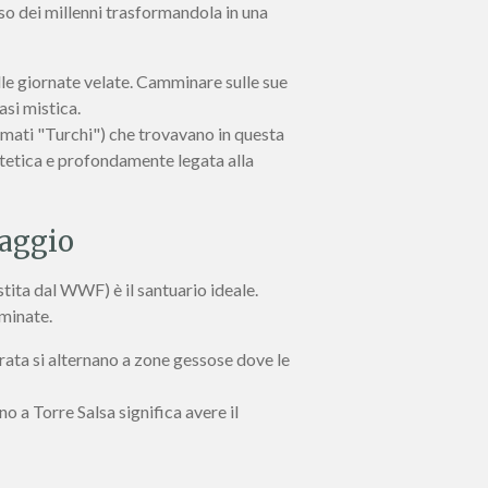
so dei millenni trasformandola in una
lle giornate velate. Camminare sulle sue
asi mistica.
amati "Turchi") che trovavano in questa
 estetica e profondamente legata alla
vaggio
tita dal WWF) è il santuario ideale.
aminate.
rata si alternano a zone gessose dove le
o a Torre Salsa significa avere il