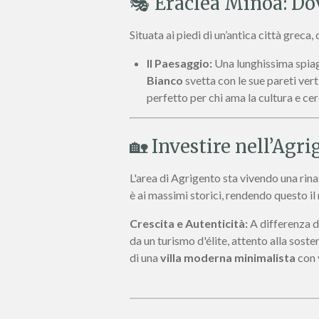
🎭 Eraclea Minoa: Dov
Situata ai piedi di un’antica città grec
Il Paesaggio:
Una lunghissima spiagg
Bianco
svetta con le sue pareti vert
perfetto per chi ama la cultura e cer
🏡 Investire nell’Agr
L'area di Agrigento sta vivendo una rin
è ai massimi storici, rendendo questo 
Crescita e Autenticità:
A differenza di
da un turismo d'élite, attento alla sosten
di una
villa moderna minimalista
con v