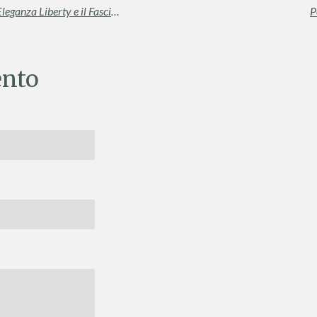
La Costa Palermitana: Oro Normanno, Eleganza Liberty e il Fascino Senza Tempo di Cefalù
P
nto