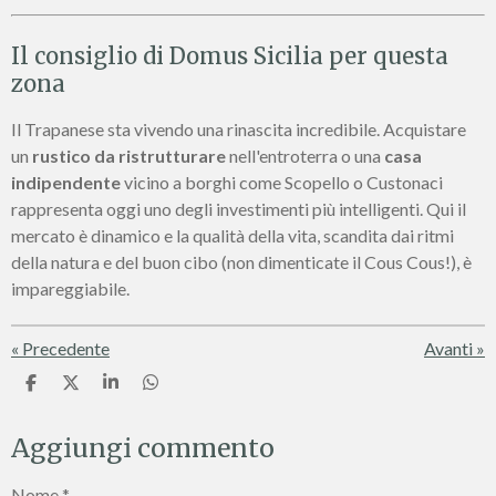
Il consiglio di Domus Sicilia per questa
zona
Il Trapanese sta vivendo una rinascita incredibile. Acquistare
un
rustico da ristrutturare
nell'entroterra o una
casa
indipendente
vicino a borghi come Scopello o Custonaci
rappresenta oggi uno degli investimenti più intelligenti. Qui il
mercato è dinamico e la qualità della vita, scandita dai ritmi
della natura e del buon cibo (non dimenticate il Cous Cous!), è
impareggiabile.
«
Precedente
Avanti
»
C
C
C
C
o
o
o
o
n
n
n
n
Aggiungi commento
d
d
d
d
i
i
i
i
v
v
v
v
Nome *
i
i
i
i