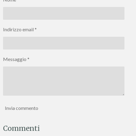
d
d
d
d
i
i
i
i
Indirizzo email *
Messaggio *
Invia commento
Commenti