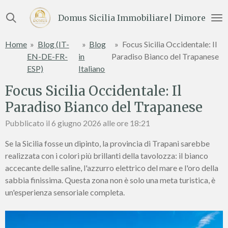
Vai
Domus Sicilia Immobiliare| Dimore e Te
al
contenuto
Home
»
Blog (IT-
»
Blog
»
Focus Sicilia Occidentale: Il
principale
EN-DE-FR-
in
Paradiso Bianco del Trapanese
ESP)
Italiano
Focus Sicilia Occidentale: Il
Paradiso Bianco del Trapanese
Pubblicato il 6 giugno 2026 alle ore 18:21
Se la Sicilia fosse un dipinto, la provincia di Trapani sarebbe
realizzata con i colori più brillanti della tavolozza: il bianco
accecante delle saline, l'azzurro elettrico del mare e l'oro della
sabbia finissima. Questa zona non è solo una meta turistica, è
un'esperienza sensoriale completa.