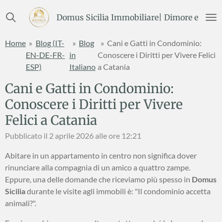
Vai
Domus Sicilia Immobiliare| Dimore e Terre
al
contenuto
Home
»
Blog (IT-
»
Blog
»
Cani e Gatti in Condominio:
principale
EN-DE-FR-
in
Conoscere i Diritti per Vivere Felici
ESP)
Italiano
a Catania
Cani e Gatti in Condominio:
Conoscere i Diritti per Vivere
Felici a Catania
Pubblicato il 2 aprile 2026 alle ore 12:21
Abitare in un appartamento in centro non significa dover
rinunciare alla compagnia di un amico a quattro zampe.
Eppure, una delle domande che riceviamo più spesso in
Domus
Sicilia
durante le visite agli immobili è: "Il condominio accetta
animali?".