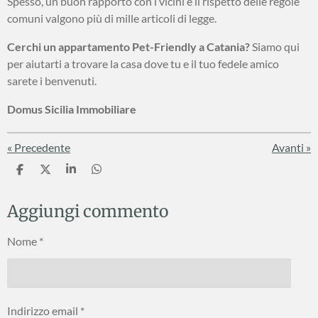
Spesso, un buon rapporto con i vicini e il rispetto delle regole
comuni valgono più di mille articoli di legge.
Cerchi un appartamento Pet-Friendly a Catania?
Siamo qui
per aiutarti a trovare la casa dove tu e il tuo fedele amico
sarete i benvenuti.
Domus Sicilia Immobiliare
«
Precedente
Avanti
»
C
C
C
C
o
o
o
o
n
n
n
n
Aggiungi commento
d
d
d
d
i
i
i
i
v
v
v
v
Nome *
i
i
i
i
d
d
d
d
i
i
i
i
Indirizzo email *