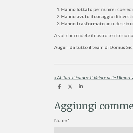
Hanno lottato
per riunire i coeredi
Hanno avuto il coraggio
di investi
Hanno trasformato
un rudere in 
A voi, che rendete il nostro territorio n
Auguri da tutto il team di Domus Sici
«
Abitare il Futuro: Il Valore delle Dimore
C
C
C
o
o
o
n
n
n
d
d
d
Aggiungi comme
i
i
i
v
v
v
i
i
i
Nome *
d
d
d
i
i
i