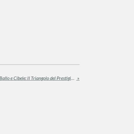
Focus Quartieri: Rapisardi, Ballo e Cibele: Il Triangolo del Prestigio Residenziale
»