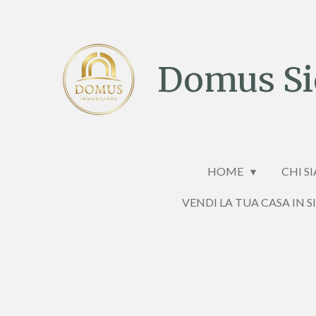
Vai
al
contenuto
Domus Sic
principale
HOME
CHI S
VENDI LA TUA CASA IN S