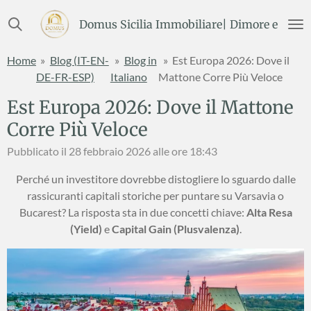
Vai
Domus Sicilia Immobiliare| Dimore e Terre
al
contenuto
Home
»
Blog (IT-EN-
»
Blog in
»
Est Europa 2026: Dove il
principale
DE-FR-ESP)
Italiano
Mattone Corre Più Veloce
Est Europa 2026: Dove il Mattone
Corre Più Veloce
Pubblicato il 28 febbraio 2026 alle ore 18:43
Perché un investitore dovrebbe distogliere lo sguardo dalle
rassicuranti capitali storiche per puntare su Varsavia o
Bucarest? La risposta sta in due concetti chiave:
Alta Resa
(Yield)
e
Capital Gain (Plusvalenza)
.