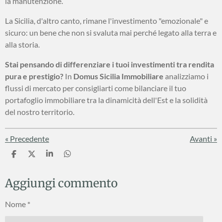
la manutenzione.
La Sicilia, d'altro canto, rimane l'investimento "emozionale" e
sicuro: un bene che non si svaluta mai perché legato alla terra e
alla storia.
Stai pensando di differenziare i tuoi investimenti tra rendita
pura e prestigio?
In
Domus Sicilia Immobiliare
analizziamo i
flussi di mercato per consigliarti come bilanciare il tuo
portafoglio immobiliare tra la dinamicità dell'Est e la solidità
del nostro territorio.
«
Precedente
Avanti
»
C
C
C
C
o
o
o
o
n
n
n
n
Aggiungi commento
d
d
d
d
i
i
i
i
v
v
v
v
Nome *
i
i
i
i
d
d
d
d
i
i
i
i