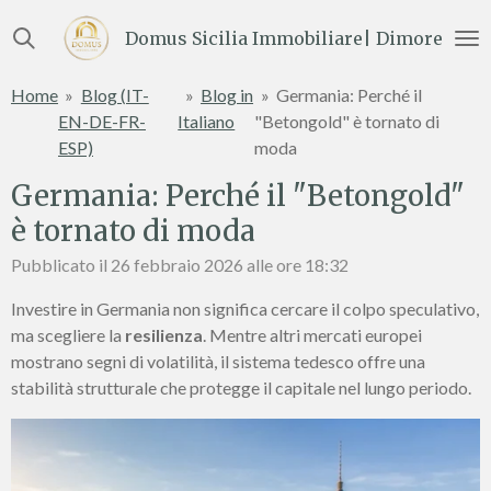
Vai
Domus Sicilia Immobiliare| Dimore e Te
al
contenuto
Home
»
Blog (IT-
»
Blog in
»
Germania: Perché il
principale
EN-DE-FR-
Italiano
"Betongold" è tornato di
ESP)
moda
Germania: Perché il "Betongold"
è tornato di moda
Pubblicato il 26 febbraio 2026 alle ore 18:32
Investire in Germania non significa cercare il colpo speculativo,
ma scegliere la
resilienza
. Mentre altri mercati europei
mostrano segni di volatilità, il sistema tedesco offre una
stabilità strutturale che protegge il capitale nel lungo periodo.