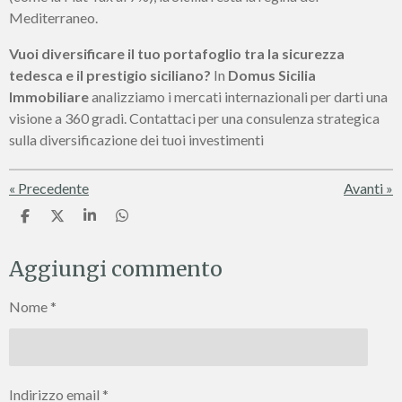
Mediterraneo.
Vuoi diversificare il tuo portafoglio tra la sicurezza
tedesca e il prestigio siciliano?
In
Domus Sicilia
Immobiliare
analizziamo i mercati internazionali per darti una
visione a 360 gradi. Contattaci per una consulenza strategica
sulla diversificazione dei tuoi investimenti
«
Precedente
Avanti
»
C
C
C
C
o
o
o
o
n
n
n
n
Aggiungi commento
d
d
d
d
i
i
i
i
v
v
v
v
Nome *
i
i
i
i
d
d
d
d
i
i
i
i
Indirizzo email *