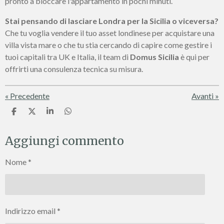
pronto a bloccare l'appartamento in pochi minuti.
Stai pensando di lasciare Londra per la Sicilia o viceversa?
Che tu voglia vendere il tuo asset londinese per acquistare una
villa vista mare o che tu stia cercando di capire come gestire i
tuoi capitali tra UK e Italia, il team di
Domus Sicilia
è qui per
offrirti una consulenza tecnica su misura.
«
Precedente
Avanti
»
C
C
C
C
o
o
o
o
n
n
n
n
Aggiungi commento
d
d
d
d
i
i
i
i
v
v
v
v
Nome *
i
i
i
i
d
d
d
d
i
i
i
i
Indirizzo email *