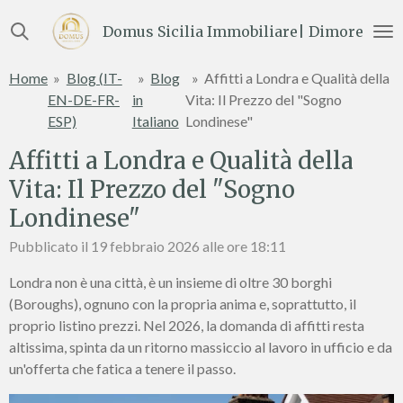
Vai
Domus Sicilia Immobiliare| Dimore e Te
al
contenuto
Home
»
Blog (IT-
»
Blog
»
Affitti a Londra e Qualità della
principale
EN-DE-FR-
in
Vita: Il Prezzo del "Sogno
ESP)
Italiano
Londinese"
Affitti a Londra e Qualità della
Vita: Il Prezzo del "Sogno
Londinese"
Pubblicato il 19 febbraio 2026 alle ore 18:11
Londra non è una città, è un insieme di oltre 30 borghi
(Boroughs), ognuno con la propria anima e, soprattutto, il
proprio listino prezzi. Nel 2026, la domanda di affitti resta
altissima, spinta da un ritorno massiccio al lavoro in ufficio e da
un'offerta che fatica a tenere il passo.