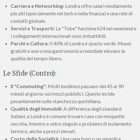
Carriera e Networking:
Londra offre salari mediamente
più alti (specialmente nel tech e nella finanza) e una rete di
contatti globale.
Servizi e Trasporti:
La "Tube" funziona h24 nei weekend e
i collegamenti internazionali sono imbattibili.
Parchi e Cultura:
Il 40% di Londra è spazio verde. Musei
gratuiti e una scena gastronomica mondiale elevano la
qualità del tempo libero.
Le Sfide (Contro):
Il "Commuting":
Molti londinesi passano dai 45 ai 90
minuti al giorno sui mezzi pubblici. Questo incide
pesantemente sulla stanchezza quotidiana.
Qualità degli Immobili:
A differenza degli standard
italiani, a Londra è comune trovare case con moquette
vecchia, finestre a vetro singolo e problemi di isolamento
termico, anche a prezzi elevati.
Costo della Socialità:
Una cena fuori o un semplice