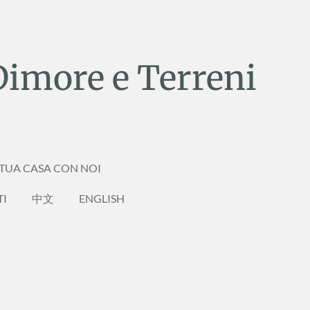
Dimore e Terreni
 TUA CASA CON NOI
TI
中文
ENGLISH