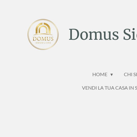
Vai
al
contenuto
Domus Sic
principale
HOME
CHI 
VENDI LA TUA CASA IN S