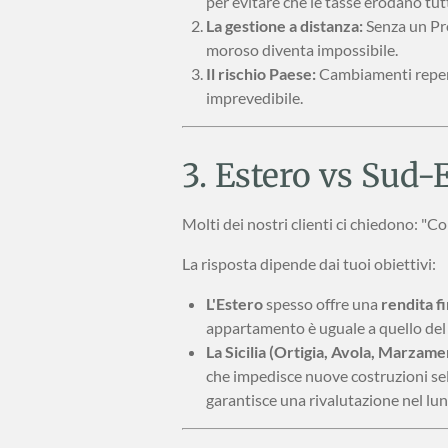
per evitare che le tasse erodano tutt
La gestione a distanza:
Senza un Pro
moroso diventa impossibile.
Il rischio Paese:
Cambiamenti repentin
imprevedibile.
3. Estero vs Sud-Es
Molti dei nostri clienti ci chiedono: 
La risposta dipende dai tuoi obiettivi:
L'Estero
spesso offre una
rendita f
appartamento è uguale a quello del 
La Sicilia (Ortigia, Avola, Marzame
che impedisce nuove costruzioni sel
garantisce una rivalutazione nel lu