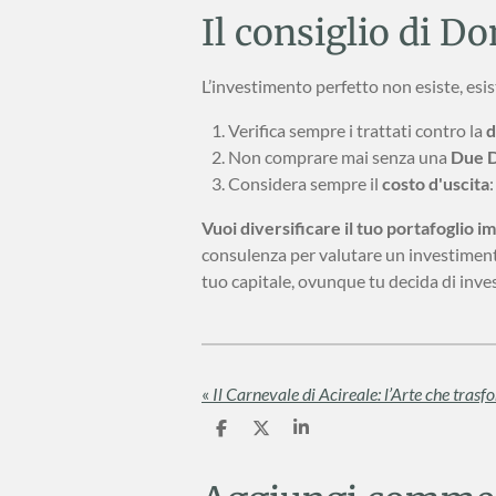
Il consiglio di Do
L’investimento perfetto non esiste, esist
Verifica sempre i trattati contro la
d
Non comprare mai senza una
Due D
Considera sempre il
costo d'uscita
Vuoi diversificare il tuo portafoglio i
consulenza per valutare un investimento
tuo capitale, ovunque tu decida di inves
«
Il Carnevale di Acireale: l’Arte che tras
C
C
C
o
o
o
n
n
n
d
d
d