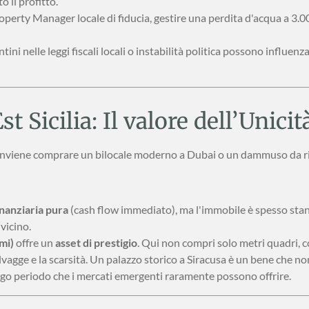
o il profitto.
perty Manager locale di fiducia, gestire una perdita d'acqua a 3.0
i nelle leggi fiscali locali o instabilità politica possono influenza
t Sicilia: Il valore dell’Unicit
"Conviene comprare un bilocale moderno a Dubai o un dammuso da ri
inanziaria pura
(cash flow immediato), ma l'immobile è spesso stand
vicino.
mi)
offre un
asset di prestigio
. Qui non compri solo metri quadri, co
vagge e la scarsità. Un palazzo storico a Siracusa è un bene che no
ngo periodo che i mercati emergenti raramente possono offrire.