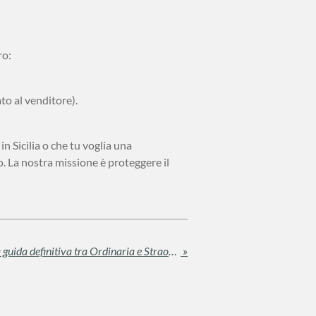
ro:
to al venditore).
n Sicilia o che tu voglia una
o. La nostra missione è proteggere il
Affitto: chi paga le spese? La guida definitiva tra Ordinaria e Straordinaria manutenzione
»