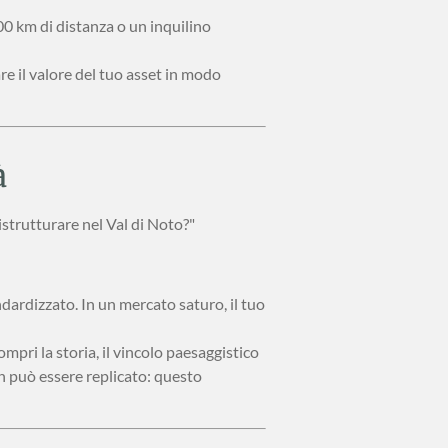
00 km di distanza o un inquilino
re il valore del tuo asset in modo
à
strutturare nel Val di Noto?"
ardizzato. In un mercato saturo, il tuo
mpri la storia, il vincolo paesaggistico
n può essere replicato: questo