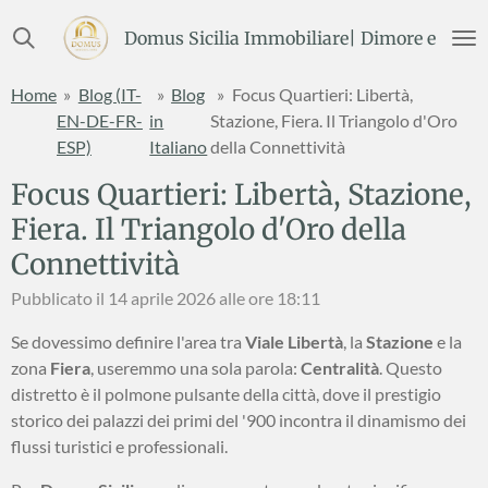
Vai
Domus Sicilia Immobiliare| Dimore e Terre
al
contenuto
Home
»
Blog (IT-
»
Blog
»
Focus Quartieri: Libertà,
principale
EN-DE-FR-
in
Stazione, Fiera. Il Triangolo d'Oro
ESP)
Italiano
della Connettività
Focus Quartieri: Libertà, Stazione,
Fiera. Il Triangolo d'Oro della
Connettività
Pubblicato il 14 aprile 2026 alle ore 18:11
Se dovessimo definire l'area tra
Viale Libertà
, la
Stazione
e la
zona
Fiera
, useremmo una sola parola:
Centralità
. Questo
distretto è il polmone pulsante della città, dove il prestigio
storico dei palazzi dei primi del '900 incontra il dinamismo dei
flussi turistici e professionali.