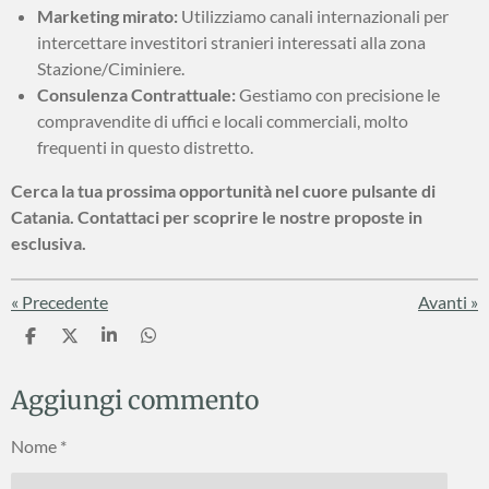
Marketing mirato:
Utilizziamo canali internazionali per
intercettare investitori stranieri interessati alla zona
Stazione/Ciminiere.
Consulenza Contrattuale:
Gestiamo con precisione le
compravendite di uffici e locali commerciali, molto
frequenti in questo distretto.
Cerca la tua prossima opportunità nel cuore pulsante di
Catania. Contattaci per scoprire le nostre proposte in
esclusiva.
«
Precedente
Avanti
»
C
C
C
C
o
o
o
o
n
n
n
n
Aggiungi commento
d
d
d
d
i
i
i
i
v
v
v
v
Nome *
i
i
i
i
d
d
d
d
i
i
i
i