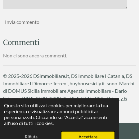
Invia commento
Commenti
Non ci sono ancora commenti.
© 2025-2026 DSImmobiliare.it, DS Immobiliare I Catania, DS
Immobiliare I Dimore e Terreni, buyhousesicily.it sono Marchi
di DOMUS Sicilia Immobiliare
Agenzia Immobiliare - Dario
Sciacca - P.IVA: 05907020878 - REA CT455083 -
Privacy &
Questo sito utilizza i cookies per migliorare la tua
Cookie Policy
esperienza e visualizzare annunci pubblicitari
Fornito da
Webador
personalizzati. Cliccando su "Accetta" acconsenti
all'uso di tutti i cookies.
Rifiuta
Accettare
Phone
WhatsApp