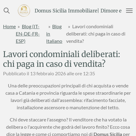
Vai
Domus Sicilia Immobiliare| Dimore e Terre
al
contenuto
Home
»
Blog (IT-
»
Blog
»
Lavori condominiali
principale
EN-DE-FR-
in
deliberati: chi paga in caso di
ESP)
Italiano
vendita?
Lavori condominiali deliberati:
chi paga in caso di vendita?
Pubblicato il 13 febbraio 2026 alle ore 12:35
Una delle preoccupazioni principali di chi acquista o vende
casa a Catania e provincia riguarda le spese straordinarie per
lavori già deliberati dall'assemblea: rifacimento facciate,
installazione ascensore o manutenzione del tetto.
Chi deve staccare l'assegno? Il venditore che ha votato la
delibera o l'acquirente che godrà del lavoro finito? Ecco cosa
dice la legge e come ci comportiamo noi di
Domus Sicilia
per