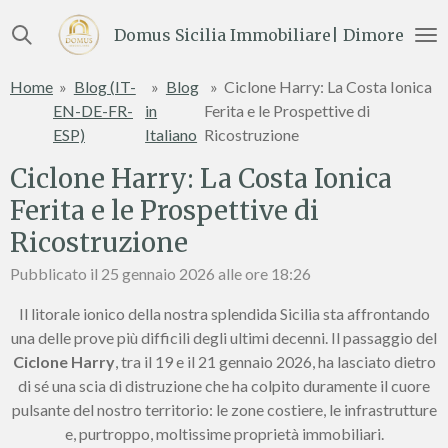
Vai
Domus Sicilia Immobiliare| Dimore e Te
al
contenuto
Home
»
Blog (IT-
»
Blog
»
Ciclone Harry: La Costa Ionica
principale
EN-DE-FR-
in
Ferita e le Prospettive di
ESP)
Italiano
Ricostruzione
Ciclone Harry: La Costa Ionica
Ferita e le Prospettive di
Ricostruzione
Pubblicato il 25 gennaio 2026 alle ore 18:26
Il litorale ionico della nostra splendida Sicilia sta affrontando
una delle prove più difficili degli ultimi decenni. Il passaggio del
Ciclone Harry
, tra il 19 e il 21 gennaio 2026, ha lasciato dietro
di sé una scia di distruzione che ha colpito duramente il cuore
pulsante del nostro territorio: le zone costiere, le infrastrutture
e, purtroppo, moltissime proprietà immobiliari.