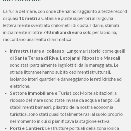
La furia del mare, con onde che hanno raggiunto altezze record
di quasi
10 metri
a Catania e punte superiori al largo, ha
letteralmente sventrato chilometri di costa. I danni, stimati
inizialmente in oltre
740 milioni di euro
solo per la Sicilia,
raccontano una realtà drammatica:
Infrastrutture al collasso:
Lungomari storici come quelli
di
Santa Teresa di Riva
,
Letojanni
,
Riposto
e
Mascali
sono stati parzialmente inghiottiti dalle mareggiate. Le
strade litoranee hanno subito cedimenti strutturali,
isolando interi quartieri e danneggiando le reti idriche ed
elettriche.
Settore Immobiliare e Turistico:
Molte abitazioni a
ridosso del mare sono state invase da acqua e fango. Gli
stabilimenti balneari, pilastro della nostra economia
turistica, sono stati quasi totalmente rasi al suolo proprio
nel momento in cui si pianificava la stagione estiva.
Porti e Cantieri:
Le strutture portuali della zona ionica