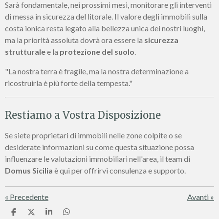
Sarà fondamentale, nei prossimi mesi, monitorare gli interventi
di messa in sicurezza del litorale. Il valore degli immobili sulla
costa ionica resta legato alla bellezza unica dei nostri luoghi,
ma la priorità assoluta dovrà ora essere la
sicurezza
strutturale
e la
protezione del suolo
.
"La nostra terra è fragile, ma la nostra determinazione a
ricostruirla è più forte della tempesta."
Restiamo a Vostra Disposizione
Se siete proprietari di immobili nelle zone colpite o se
desiderate informazioni su come questa situazione possa
influenzare le valutazioni immobiliari nell'area, il team di
Domus Sicilia
è qui per offrirvi consulenza e supporto.
«
Precedente
Avanti
»
C
C
C
C