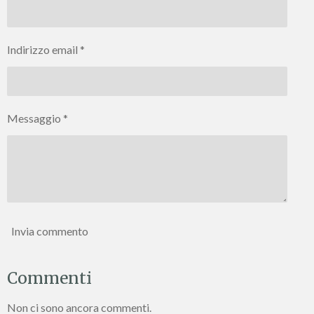
i
i
i
i
Indirizzo email *
Messaggio *
Invia commento
Commenti
Non ci sono ancora commenti.