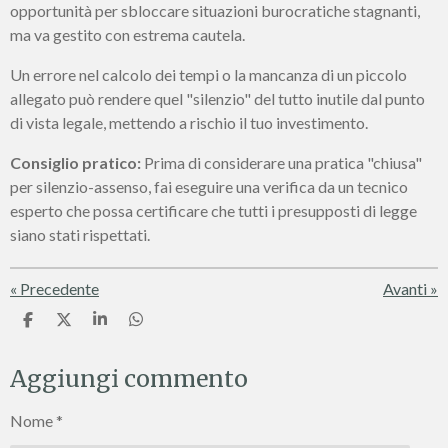
opportunità per sbloccare situazioni burocratiche stagnanti,
ma va gestito con estrema cautela.
Un errore nel calcolo dei tempi o la mancanza di un piccolo
allegato può rendere quel "silenzio" del tutto inutile dal punto
di vista legale, mettendo a rischio il tuo investimento.
Consiglio pratico:
Prima di considerare una pratica "chiusa"
per silenzio-assenso, fai eseguire una verifica da un tecnico
esperto che possa certificare che tutti i presupposti di legge
siano stati rispettati.
«
Precedente
Avanti
»
C
C
C
C
o
o
o
o
n
n
n
n
Aggiungi commento
d
d
d
d
i
i
i
i
v
v
v
v
Nome *
i
i
i
i
d
d
d
d