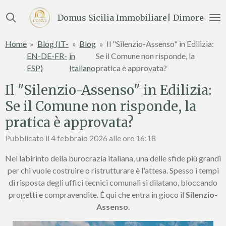
Vai
Domus Sicilia Immobiliare| Dimore e Te
al
contenuto
Home
»
Blog (IT-
»
Blog
»
Il "Silenzio-Assenso" in Edilizia:
principale
EN-DE-FR-
in
Se il Comune non risponde, la
ESP)
Italiano
pratica è approvata?
Il "Silenzio-Assenso" in Edilizia:
Se il Comune non risponde, la
pratica è approvata?
Pubblicato il 4 febbraio 2026 alle ore 16:18
Nel labirinto della burocrazia italiana, una delle sfide più grandi
per chi vuole costruire o ristrutturare è l'attesa. Spesso i tempi
di risposta degli uffici tecnici comunali si dilatano, bloccando
progetti e compravendite. È qui che entra in gioco il
Silenzio-
Assenso
.