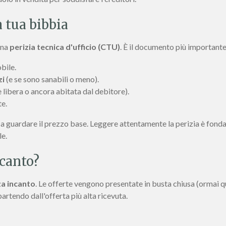
a tua bibbia
una
perizia tecnica d'ufficio (CTU)
. È il documento più important
bile.
zi
(e se sono sanabili o meno).
è libera o ancora abitata dal debitore).
te.
 a guardare il prezzo base. Leggere attentamente la perizia è fonda
le.
ncanto?
za incanto
. Le offerte vengono presentate in busta chiusa (ormai q
partendo dall'offerta più alta ricevuta.