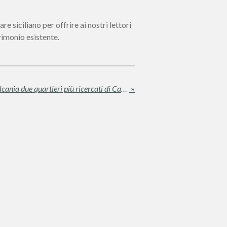
iciliano per offrire ai nostri lettori
rimonio esistente.
Focus Quartieri: Borgo e Vulcania due quartieri più ricercati di Catania
»