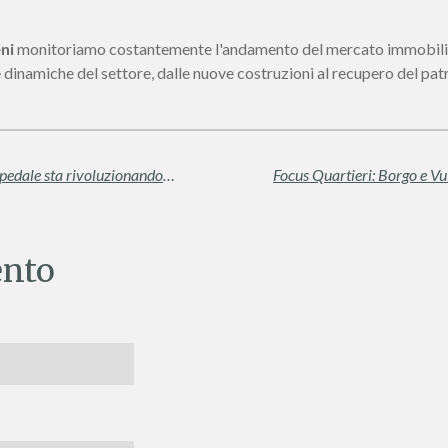
ni
monitoriamo costantemente l'andamento del mercato immobiliare s
le dinamiche del settore, dalle nuove costruzioni al recupero del pat
Librino e l'Effetto San Marco: Come l'Ospedale sta rivoluzionando il mercato immobiliare
nto