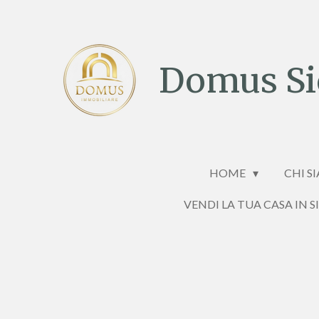
Vai
al
contenuto
Domus Sic
principale
HOME
CHI S
VENDI LA TUA CASA IN S