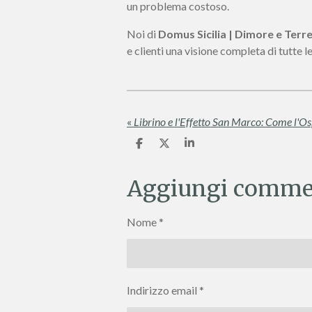
un problema costoso.
Noi di
Domus Sicilia | Dimore e Terre
e clienti una visione completa di tutte 
«
C
C
C
o
o
o
n
n
n
d
d
d
Aggiungi comme
i
i
i
v
v
v
i
i
i
Nome *
d
d
d
i
i
i
Indirizzo email *