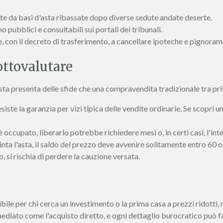
te da basi d'asta ribassate dopo diverse sedute andate deserte.
 pubblici e consultabili sui portali dei tribunali.
e, con il decreto di trasferimento, a cancellare ipoteche e pignoram
sottovalutare
asta presenta delle sfide che una compravendita tradizionale tra pri
iste la garanzia per vizi tipica delle vendite ordinarie. Se scopri 
 occupato, liberarlo potrebbe richiedere mesi o, in certi casi, l'inte
nta l'asta, il saldo del prezzo deve avvenire solitamente entro 60 o 
o, si rischia di perdere la cauzione versata.
bile per chi cerca un investimento o la prima casa a prezzi ridotti
diato come l'acquisto diretto, e ogni dettaglio burocratico può fa