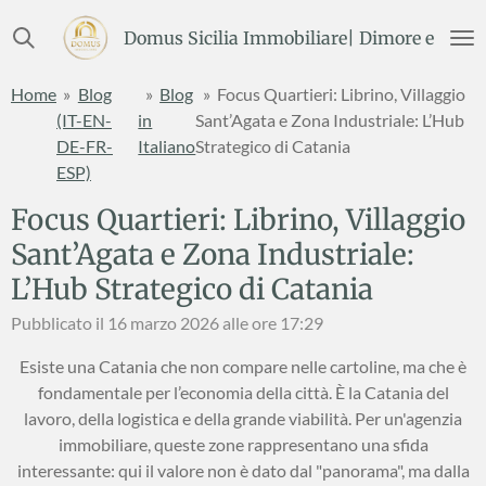
Vai
Domus Sicilia Immobiliare| Dimore e Terre
al
contenuto
Home
»
Blog
»
Blog
»
Focus Quartieri: Librino, Villaggio
principale
(IT-EN-
in
Sant’Agata e Zona Industriale: L’Hub
DE-FR-
Italiano
Strategico di Catania
ESP)
Focus Quartieri: Librino, Villaggio
Sant’Agata e Zona Industriale:
L’Hub Strategico di Catania
Pubblicato il 16 marzo 2026 alle ore 17:29
Esiste una Catania che non compare nelle cartoline, ma che è
fondamentale per l’economia della città. È la Catania del
lavoro, della logistica e della grande viabilità. Per un'agenzia
immobiliare, queste zone rappresentano una sfida
interessante: qui il valore non è dato dal "panorama", ma dalla