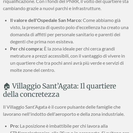
riqualificazione. Con i fondi del PNRR, il volto del quartiere sta
cambiando grazie a nuovi parchi e infrastrutture.
Il valore dell'Ospedale San Marco:
Come abbiamo già
visto, la presenza di questo polo d'eccellenza ha creato una
domanda di affitti per personale sanitario e parenti dei
degenti che prima non esisteva.
Per chi compra:
È la zona ideale per chi cerca grandi
metrature a prezzi accessibili, con il vantaggio di vivere in
un quartiere che tra pochi anni avrà più verde e servizi di
molte zone del centro.
🏠 Villaggio Sant’Agata: Il quartiere
della concretezza
Il Villaggio Sant’Agata è il cuore pulsante delle famiglie che
lavorano nell'indotto dell'aeroporto e della zona industriale.
Pro:
La posizione è imbattibile per chi lavora alla
STMicroelectronics, alla 3Sun o in aeroporto. Si evitano ore