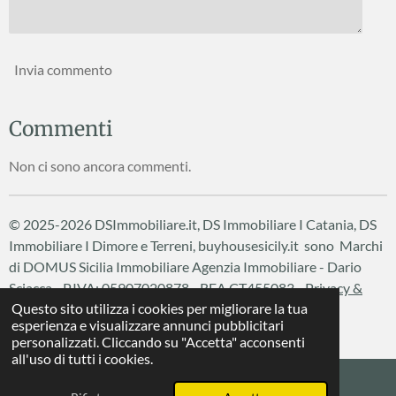
Invia commento
Commenti
Non ci sono ancora commenti.
© 2025-2026 DSImmobiliare.it, DS Immobiliare I Catania, DS
Immobiliare I Dimore e Terreni, buyhousesicily.it sono Marchi
di DOMUS Sicilia Immobiliare
Agenzia Immobiliare - Dario
Sciacca - P.IVA: 05907020878 - REA CT455083 -
Privacy &
Questo sito utilizza i cookies per migliorare la tua
Cookie Policy
esperienza e visualizzare annunci pubblicitari
Fornito da
Webador
personalizzati. Cliccando su "Accetta" acconsenti
all'uso di tutti i cookies.