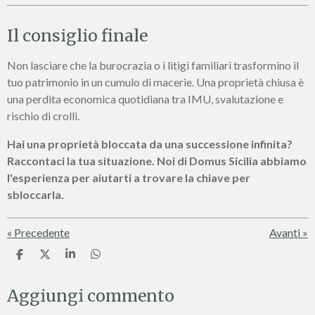
Il consiglio finale
Non lasciare che la burocrazia o i litigi familiari trasformino il
tuo patrimonio in un cumulo di macerie. Una proprietà chiusa è
una perdita economica quotidiana tra IMU, svalutazione e
rischio di crolli.
Hai una proprietà bloccata da una successione infinita?
Raccontaci la tua situazione. Noi di Domus Sicilia abbiamo
l'esperienza per aiutarti a trovare la chiave per
sbloccarla.
«
Precedente
Avanti
»
C
C
C
C
o
o
o
o
n
n
n
n
Aggiungi commento
d
d
d
d
i
i
i
i
v
v
v
v