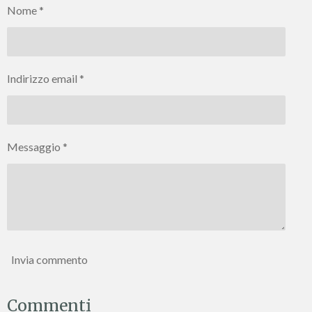
Nome *
i
i
i
i
d
d
d
d
i
i
i
i
Indirizzo email *
Messaggio *
Invia commento
Commenti