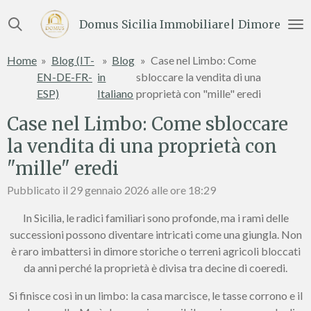
Vai
Domus Sicilia Immobiliare| Dimore e Te
al
contenuto
Home
»
Blog (IT-
»
Blog
»
Case nel Limbo: Come
principale
EN-DE-FR-
in
sbloccare la vendita di una
ESP)
Italiano
proprietà con "mille" eredi
Case nel Limbo: Come sbloccare
la vendita di una proprietà con
"mille" eredi
Pubblicato il 29 gennaio 2026 alle ore 18:29
In Sicilia, le radici familiari sono profonde, ma i rami delle
successioni possono diventare intricati come una giungla. Non
è raro imbattersi in dimore storiche o terreni agricoli bloccati
da anni perché la proprietà è divisa tra decine di coeredi.
Si finisce così in un limbo: la casa marcisce, le tasse corrono e il