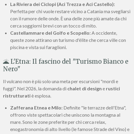
La Riviera dei Ciclopi (Aci Trezza e Aci Castello):
Perfetta per chi vuole restare vicino a Catania ma svegliarsi
con il rumore delle onde. È una delle zone più amate da chi
cerca soggiorni brevi con un tocco di mito.
Castellammare del Golfo e Scopello:
A occidente,
queste zone attirano un turismo d'élite che cerca ville con
piscina e vista sui faraglioni.
🌋 L'Etna: Il fascino del "Turismo Bianco e
Nero"
Il vulcano non è più solo una meta per escursioni "mordi e
fuggi". Nel 2026, la domanda di
chalet di design
e
rustici
ristrutturati
è esplosa.
Zafferana Etnea e Milo:
Definite "le terrazze dell'Etna",
offrono viste spettacolari che uniscono la montagna al
mare. Sono le zone preferite per chi cerca relax,
enogastronomia di alto livello (le famose Strade del Vino) e