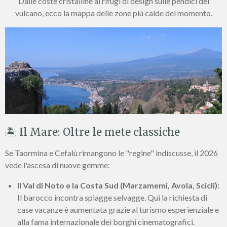
Dalle coste cristalline ai rifugi di design sulle pendici del
vulcano, ecco la mappa delle zone più calde del momento.
🏝️ Il Mare: Oltre le mete classiche
Se Taormina e Cefalù rimangono le "regine" indiscusse, il 2026
vede l'ascesa di nuove gemme:
Il Val di Noto e la Costa Sud (Marzamemi, Avola, Scicli):
Il barocco incontra spiagge selvagge. Qui la richiesta di
case vacanze è aumentata grazie al turismo esperienziale e
alla fama internazionale dei borghi cinematografici.