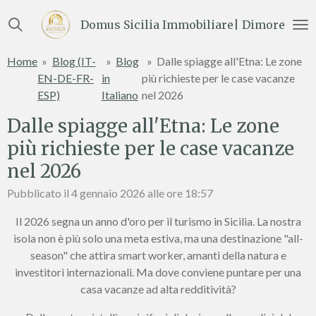
Vai
Domus Sicilia Immobiliare| Dimore e Te
al
contenuto
Home
»
Blog (IT-
»
Blog
»
Dalle spiagge all'Etna: Le zone
principale
EN-DE-FR-
in
più richieste per le case vacanze
ESP)
Italiano
nel 2026
Dalle spiagge all'Etna: Le zone
più richieste per le case vacanze
nel 2026
Pubblicato il 4 gennaio 2026 alle ore 18:57
Il 2026 segna un anno d'oro per il turismo in Sicilia. La nostra
isola non è più solo una meta estiva, ma una destinazione "all-
season" che attira smart worker, amanti della natura e
investitori internazionali. Ma dove conviene puntare per una
casa vacanze ad alta redditività?