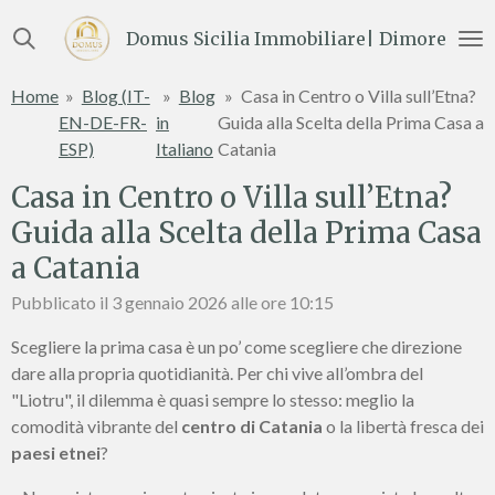
Vai
Domus Sicilia Immobiliare| Dimore e Te
al
contenuto
Home
»
Blog (IT-
»
Blog
»
Casa in Centro o Villa sull’Etna?
principale
EN-DE-FR-
in
Guida alla Scelta della Prima Casa a
ESP)
Italiano
Catania
Casa in Centro o Villa sull’Etna?
Guida alla Scelta della Prima Casa
a Catania
Pubblicato il 3 gennaio 2026 alle ore 10:15
Scegliere la prima casa è un po’ come scegliere che direzione
dare alla propria quotidianità. Per chi vive all’ombra del
"Liotru", il dilemma è quasi sempre lo stesso: meglio la
comodità vibrante del
centro di Catania
o la libertà fresca dei
paesi etnei
?