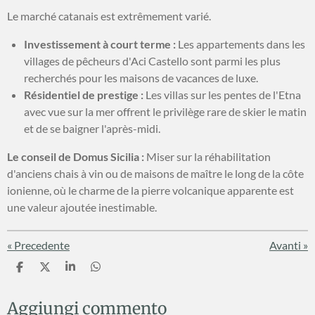
Le marché catanais est extrêmement varié.
Investissement à court terme :
Les appartements dans les
villages de pêcheurs d'Aci Castello sont parmi les plus
recherchés pour les maisons de vacances de luxe.
Résidentiel de prestige :
Les villas sur les pentes de l'Etna
avec vue sur la mer offrent le privilège rare de skier le matin
et de se baigner l'après-midi.
Le conseil de Domus Sicilia :
Miser sur la réhabilitation
d'anciens chais à vin ou de maisons de maître le long de la côte
ionienne, où le charme de la pierre volcanique apparente est
une valeur ajoutée inestimable.
«
Precedente
Avanti
»
C
C
C
C
o
o
o
o
n
n
n
n
Aggiungi commento
d
d
d
d