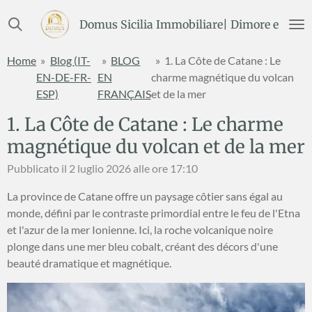
Vai
Domus Sicilia Immobiliare| Dimore e Terre
al
contenuto
Home
»
Blog (IT-
»
BLOG
»
1. La Côte de Catane : Le
principale
EN-DE-FR-
EN
charme magnétique du volcan
ESP)
FRANÇAIS
et de la mer
1. La Côte de Catane : Le charme
magnétique du volcan et de la mer
Pubblicato il 2 luglio 2026 alle ore 17:10
La province de Catane offre un paysage côtier sans égal au
monde, défini par le contraste primordial entre le feu de l'Etna
et l'azur de la mer Ionienne. Ici, la roche volcanique noire
plonge dans une mer bleu cobalt, créant des décors d'une
beauté dramatique et magnétique.