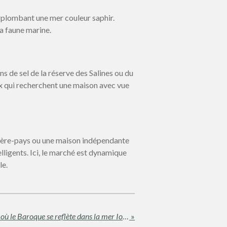
urplombant une mer couleur saphir.
la faune marine.
ns de sel de la réserve des Salines ou du
x qui recherchent une maison avec vue
rrière-pays ou une maison indépendante
lligents. Ici, le marché est dynamique
le.
🏛️ Sicile Sud-Orientale : Là où le Baroque se reflète dans la mer Ionienne
»