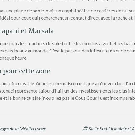
pas une plage de sable, mais un amphithéâtre de carrières de tuf s
 idéal pour ceux qui recherchent un contact direct avec la roche et 
Trapani et Marsala
ue, mais les couchers de soleil entre les moulins à vent et les bassi
 plus beaux au monde. C'est le paradis des kitesurfeurs et de ceu
 chaque heure.
a pour cette zone
ssance incroyable. Acheter une maison rustique à rénover dans l'a
onaci représente aujourd'hui l'un des investissements les plus inte
re et la bonne cuisine (n'oubliez pas le Cous Cous !), est incomparab
plages de la Méditerranée