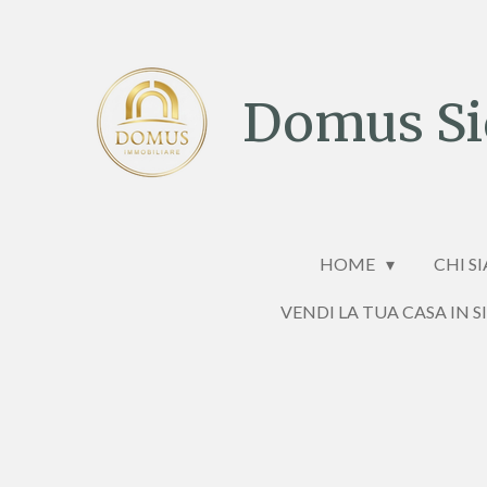
Vai
al
contenuto
Domus Sic
principale
HOME
CHI S
VENDI LA TUA CASA IN S