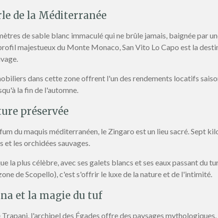
erle de la Méditerranée
mètres de sable blanc immaculé qui ne brûle jamais, baignée par un
e profil majestueux du Monte Monaco, San Vito Lo Capo est la desti
uvage.
biliers dans cette zone offrent l'un des rendements locatifs saisonni
squ'à la fin de l'automne.
ture préservée
rfum du maquis méditerranéen, le Zingaro est un lieu sacré. Sept ki
s et les orchidées sauvages.
ue la plus célèbre, avec ses galets blancs et ses eaux passant du t
ne de Scopello), c'est s'offrir le luxe de la nature et de l'intimité.
ana et la magie du tuf
 Trapani, l'archipel des Égades offre des paysages mythologiques.