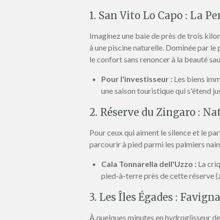
1. San Vito Lo Capo : La P
Imaginez une baie de près de trois kilo
à une piscine naturelle. Dominée par l
le confort sans renoncer à la beauté sa
Pour l'investisseur :
Les biens immo
une saison touristique qui s'étend ju
2. Réserve du Zingaro : Na
Pour ceux qui aiment le silence et le pa
parcourir à pied parmi les palmiers nain
Cala Tonnarella dell'Uzzo :
La criq
pied-à-terre près de cette réserve (zo
3. Les Îles Égades : Favign
À quelques minutes en hydroglisseur de