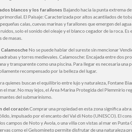
ilados blancos y los farallones
Bajando hacia la punta extrema de la 
i primordial. El Paisaje: Caracterizada por altos acantilados de t
e pequeñas calas, cuevas marinas y farallones que emergen del agua
 ruidos, solo el sonido del oleaje y el blanco cegador de la roca. E
os de masas.
de Calamosche
No se puede hablar del sureste sin mencionar Vendi
madrabas y torres medievales. Calamosche: Encajada entre dos pro
lana y transparente como una piscina. Para llegar es necesaria una 
liamente recompensado por la belleza del lugar.
ra quienes buscan el equilibrio entre lujo y naturaleza, Fontane Bi
n el mar. No muy lejos, el Área Marina Protegida del Plemmirio re
 amantes del submarinismo.
ón del corazón
Comprar una propiedad en esta zona significa abraz
lido, impulsado por el encanto del Val di Noto (UNESCO). El cons
os campos de Noto y Avola, o una villa con vistas al mar en Punta C
servas como el Gelsomineto permite disfrutar de una naturaleza pr