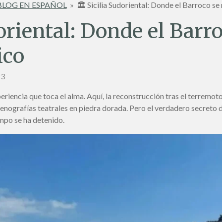
BLOG EN ESPAÑOL
»
🏛️ Sicilia Sudoriental: Donde el Barroco se
doriental: Donde el Barro
ico
23
periencia que toca el alma. Aquí, la reconstrucción tras el terremot
nografías teatrales en piedra dorada. Pero el verdadero secreto de
empo se ha detenido.