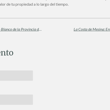
lor de tu propiedad a lo largo del tiempo.
Enfoque en Sicilia Occidental: El Paraíso Blanco de la Provincia de Trapani
La Costa de Mesina: Ent
nto