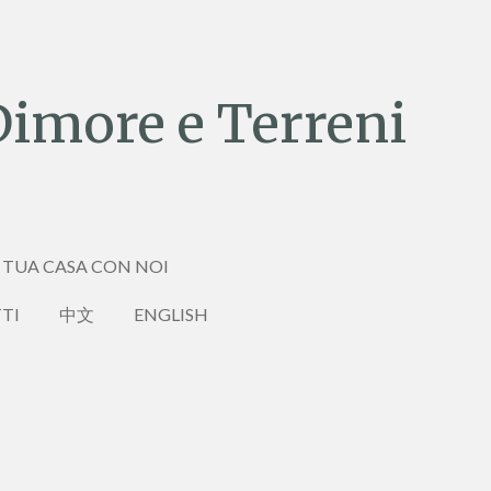
Dimore e Terreni
 TUA CASA CON NOI
TI
中文
ENGLISH