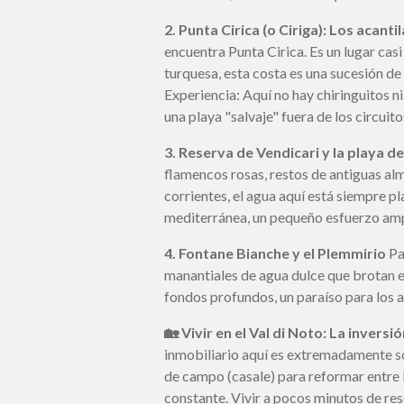
2. Punta Cirica (o Ciriga): Los acant
encuentra Punta Cirica. Es un lugar cas
turquesa, esta costa es una sucesión d
Experiencia: Aquí no hay chiringuitos ni
una playa "salvaje" fuera de los circuit
3. Reserva de Vendicari y la playa 
flamencos rosas, restos de antiguas al
corrientes, el agua aquí está siempre p
mediterránea, un pequeño esfuerzo amp
4. Fontane Bianche y el Plemmirio
Pa
manantiales de agua dulce que brotan e
fondos profundos, un paraíso para los
🏡 Vivir en el Val di Noto: La inversi
inmobiliario aquí es extremadamente só
de campo (casale) para reformar entre l
constante. Vivir a pocos minutos de re