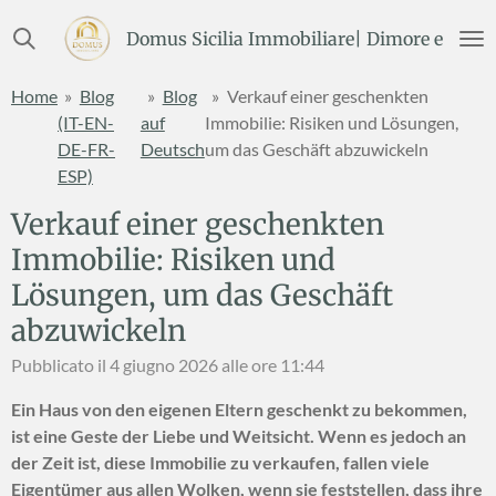
Vai
Domus Sicilia Immobiliare| Dimore e Terre
al
contenuto
Home
»
Blog
»
Blog
»
Verkauf einer geschenkten
principale
(IT-EN-
auf
Immobilie: Risiken und Lösungen,
DE-FR-
Deutsch
um das Geschäft abzuwickeln
ESP)
Verkauf einer geschenkten
Immobilie: Risiken und
Lösungen, um das Geschäft
abzuwickeln
Pubblicato il 4 giugno 2026 alle ore 11:44
Ein Haus von den eigenen Eltern geschenkt zu bekommen,
ist eine Geste der Liebe und Weitsicht. Wenn es jedoch an
der Zeit ist, diese Immobilie zu verkaufen, fallen viele
Eigentümer aus allen Wolken, wenn sie feststellen, dass ihre