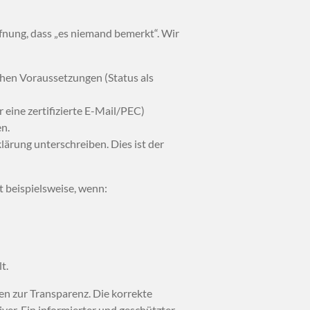
ffnung, dass „es niemand bemerkt“. Wir
ichen Voraussetzungen (Status als
eine zertifizierte E-Mail/PEC)
en.
lärung unterschreiben. Dies ist der
t beispielsweise, wenn:
t.
ren zur Transparenz. Die korrekte
er. Ein informierter und geschützter