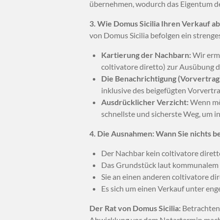
übernehmen, wodurch das Eigentum des 
3. Wie Domus Sicilia Ihren Verkauf ab
von Domus Sicilia befolgen ein strenge
Kartierung der Nachbarn:
Wir ermi
coltivatore diretto) zur Ausübung d
Die Benachrichtigung (Vorvertrag
inklusive des beigefügten Vorvertra
Ausdrücklicher Verzicht:
Wenn mögl
schnellste und sicherste Weg, um i
4. Die Ausnahmen: Wann Sie nichts 
Der Nachbar kein coltivatore diretto
Das Grundstück laut kommunalem B
Sie an einen anderen coltivatore dir
Es sich um einen Verkauf unter en
Der Rat von Domus Sicilia:
Betrachten 
Abwicklung vor dem Notartermin macht 