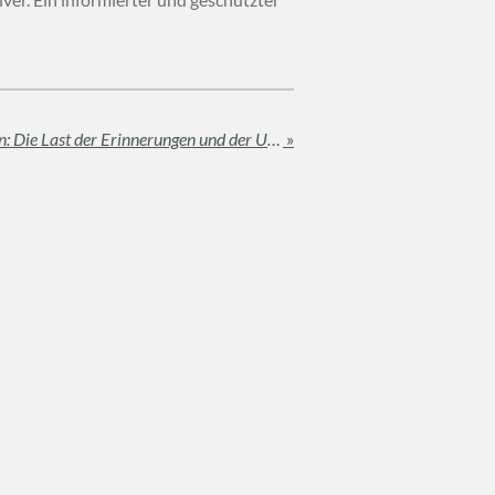
Das Familienhaus verkaufen: Die Last der Erinnerungen und der Umgang mit dem „Inventar“
»