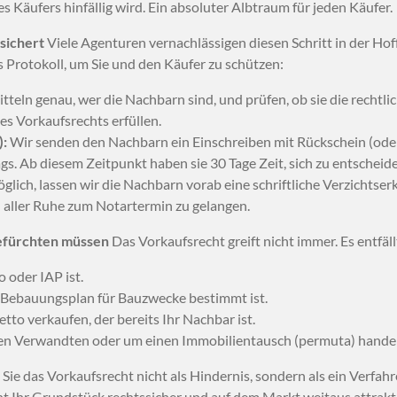
Käufers hinfällig wird. Ein absoluter Albtraum für jeden Käufer.
sichert
Viele Agenturen vernachlässigen diesen Schritt in der Ho
s Protokoll, um Sie und den Käufer zu schützen:
tteln genau, wer die Nachbarn sind, und prüfen, ob sie die rechtl
es Vorkaufsrechts erfüllen.
):
Wir senden den Nachbarn ein Einschreiben mit Rückschein (oder 
gs. Ab diesem Zeitpunkt haben sie 30 Tage Zeit, sich zu entscheid
ich, lassen wir die Nachbarn vorab eine schriftliche Verzichtserk
n aller Ruhe zum Notartermin zu gelangen.
befürchten müssen
Das Vorkaufsrecht greift nicht immer. Es entfäll
 oder IAP ist.
ebauungsplan für Bauzwecke bestimmt ist.
etto verkaufen, der bereits Ihr Nachbar ist.
gen Verwandten oder um einen Immobilientausch (permuta) handel
Sie das Vorkaufsrecht nicht als Hindernis, sondern als ein Verfah
Ihr Grundstück rechtssicher und auf dem Markt weitaus attraktiv