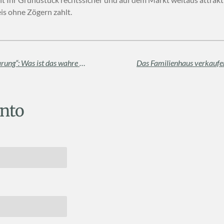
eis ohne Zögern zahlt.
Exklusivauftrag vs. „Mündliche Vereinbarung“: Was ist das wahre Risiko für den Verkäufer?
nto