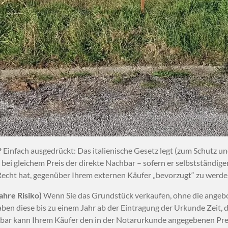
?
Einfach ausgedrückt: Das italienische Gesetz legt (zum Schutz
s bei gleichem Preis der direkte Nachbar – sofern er selbstständige
Recht hat, gegenüber Ihrem externen Käufer „bevorzugt“ zu werde
ahre Risiko)
Wenn Sie das Grundstück verkaufen, ohne die angeb
en diese bis zu einem Jahr ab der Eintragung der Urkunde Zeit, 
chbar kann Ihrem Käufer den in der Notarurkunde angegebenen Pre