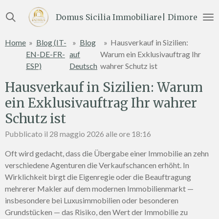
Vai
Domus Sicilia Immobiliare| Dimore e Te
al
contenuto
Home
»
Blog (IT-
»
Blog
»
Hausverkauf in Sizilien:
principale
EN-DE-FR-
auf
Warum ein Exklusivauftrag Ihr
ESP)
Deutsch
wahrer Schutz ist
Hausverkauf in Sizilien: Warum
ein Exklusivauftrag Ihr wahrer
Schutz ist
Pubblicato il 28 maggio 2026 alle ore 18:16
Oft wird gedacht, dass die Übergabe einer Immobilie an zehn
verschiedene Agenturen die Verkaufschancen erhöht. In
Wirklichkeit birgt die Eigenregie oder die Beauftragung
mehrerer Makler auf dem modernen Immobilienmarkt —
insbesondere bei Luxusimmobilien oder besonderen
Grundstücken — das Risiko, den Wert der Immobilie zu