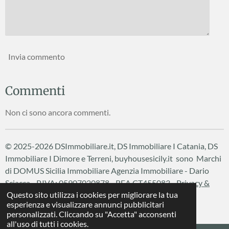
Invia commento
Commenti
Non ci sono ancora commenti.
© 2025-2026 DSImmobiliare.it, DS Immobiliare I Catania, DS
Immobiliare I Dimore e Terreni, buyhousesicily.it sono Marchi
di DOMUS Sicilia Immobiliare
Agenzia Immobiliare - Dario
Sciacca - P.IVA: 05907020878 - REA CT455083 -
Privacy &
Questo sito utilizza i cookies per migliorare la tua
Cookie Policy
esperienza e visualizzare annunci pubblicitari
Fornito da
Webador
personalizzati. Cliccando su "Accetta" acconsenti
all'uso di tutti i cookies.