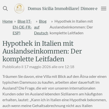
Vai
Domus Sicilia Immobiliare| Dimore e Terre
al
contenuto
Home
»
Blog (IT-
»
Blog
»
Hypothek in Italien mit
principale
EN-DE-FR-
auf
Auslandseinkommen: Der
ESP)
Deutsch
komplette Leitfaden
Hypothek in Italien mit
Auslandseinkommen: Der
komplette Leitfaden
Pubblicato il 17 maggio 2026 alle ore 12:18
Träumen Sie davon, eine Villa mit Blick auf den Ätna oder einen
typischen Dammuso zu kaufen, arbeiten aber dauerhaft im
Ausland? Die Frage, die wir von unseren internationalen
Kunden oder im Ausland lebenden Sizilianern am häufigsten
erhalten, lautet: „Kann ich in Italien eine Hypothek bekommen,
auch wenn meine Gehaltsabrechnung nicht aus Italien