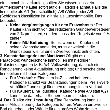
eine Immobilie verkaufen, sollten Sie wissen, dass ein
aufmerksamer Käufer sofort auf die Kategorie achtet. Falls die
Immobilie als A/1 (herrschaftlich), A/8 (Villen) oder A/9
(Schlösser) klassifiziert ist, gilt sie als Luxusimmobilie. Das
bedeutet:
Keine Vergünstigungen für den Erstwohnsitz:
Der
Käufer kann nicht von der reduzierten Grunderwerbsteuer
von 2 % profitieren, sondern muss den Regelsatz von 9 %
zahlen.
Keine IMU-Befreiung:
Selbst wenn der Käufer dort
seinen Wohnsitz anmeldet, muss er weiterhin die
Grundsteuer wie für einen Zweitwohnsitz entrichten.
3. Katasterkategorie und Marktwert
Oft gibt es ein
Paradoxon: wunderschöne Immobilien mit niedrigen
Katasterkategorien (z. B. A/4, Volkswohnung, da nach einer
Renovierung keine Aktualisierung erfolgte) und bescheidene
Immobilien mit hohen Kategorien.
Für Verkäufer:
Eine zum Ist-Zustand kohärente
Kategorie schützt vor Beanstandungen beim "Preis-Wert-
Verhältnis" und sorgt für einen reibungslosen Verkauf.
Für Käufer:
Eine "günstige" Kategorie (wie A/3 statt A/2)
kann eine dauerhafte Steuerersparnis bedeuten.
4. Das Risiko der Umstufung
Eine Renovierung kann zu
einer Aktualisierung der Kategorie führen. Werden ein zweites
Bad eingebaut oder Wände für ein großes Wohnzimmer