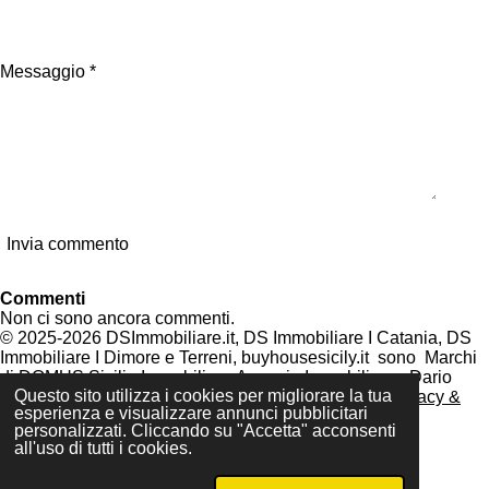
Messaggio *
Invia commento
Commenti
Non ci sono ancora commenti.
© 2025-2026 DSImmobiliare.it, DS Immobiliare I Catania, DS
Immobiliare I Dimore e Terreni, buyhousesicily.it sono Marchi
di DOMUS Sicilia Immobiliare
Agenzia Immobiliare - Dario
Questo sito utilizza i cookies per migliorare la tua
Sciacca - P.IVA: 05907020878 - REA CT455083 -
Privacy &
esperienza e visualizzare annunci pubblicitari
Cookie Policy
personalizzati. Cliccando su "Accetta" acconsenti
Fornito da
Webador
all'uso di tutti i cookies.