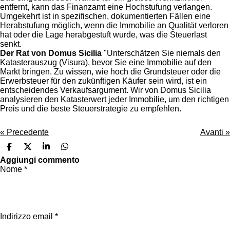
entfernt, kann das Finanzamt eine Hochstufung verlangen.
Umgekehrt ist in spezifischen, dokumentierten Fällen eine
Herabstufung möglich, wenn die Immobilie an Qualität verloren
hat oder die Lage herabgestuft wurde, was die Steuerlast
senkt.
Der Rat von Domus Sicilia
"Unterschätzen Sie niemals den
Katasterauszug (Visura), bevor Sie eine Immobilie auf den
Markt bringen. Zu wissen, wie hoch die Grundsteuer oder die
Erwerbsteuer für den zukünftigen Käufer sein wird, ist ein
entscheidendes Verkaufsargument. Wir von Domus Sicilia
analysieren den Katasterwert jeder Immobilie, um den richtigen
Preis und die beste Steuerstrategie zu empfehlen.
«
Precedente
Avanti
»
C
C
C
C
o
o
o
o
Aggiungi commento
n
n
n
n
Nome *
d
d
d
d
i
i
i
i
v
v
v
v
i
i
i
i
d
d
d
d
i
i
i
i
Indirizzo email *