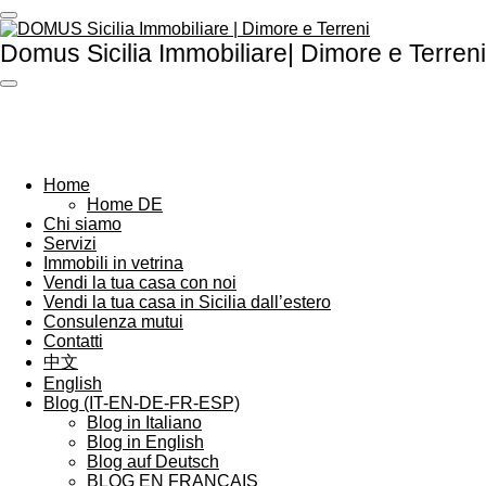
Vai
al
Domus Sicilia Immobiliare| Dimore e Terreni
contenuto
principale
Home
Home DE
Chi siamo
Servizi
Immobili in vetrina
Vendi la tua casa con noi
Vendi la tua casa in Sicilia dall’estero
Consulenza mutui
Contatti
中文
English
Blog (IT-EN-DE-FR-ESP)
Blog in Italiano
Blog in English
Blog auf Deutsch
BLOG EN FRANÇAIS