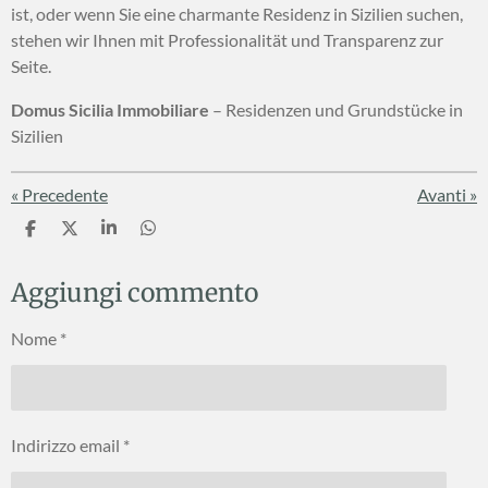
ist, oder wenn Sie eine charmante Residenz in Sizilien suchen,
stehen wir Ihnen mit Professionalität und Transparenz zur
Seite.
Domus Sicilia Immobiliare
– Residenzen und Grundstücke in
Sizilien
«
Precedente
Avanti
»
C
C
C
C
o
o
o
o
n
n
n
n
Aggiungi commento
d
d
d
d
i
i
i
i
v
v
v
v
Nome *
i
i
i
i
d
d
d
d
i
i
i
i
Indirizzo email *