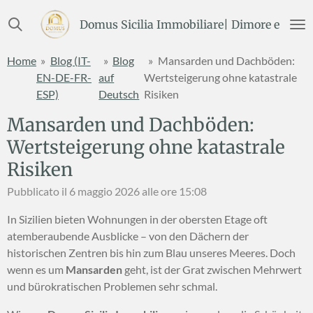
Vai
Domus Sicilia Immobiliare| Dimore e Terre
al
contenuto
Home
»
Blog (IT-
»
Blog
»
Mansarden und Dachböden:
principale
EN-DE-FR-
auf
Wertsteigerung ohne katastrale
ESP)
Deutsch
Risiken
Mansarden und Dachböden:
Wertsteigerung ohne katastrale
Risiken
Pubblicato il 6 maggio 2026 alle ore 15:08
In Sizilien bieten Wohnungen in der obersten Etage oft
atemberaubende Ausblicke – von den Dächern der
historischen Zentren bis hin zum Blau unseres Meeres. Doch
wenn es um
Mansarden
geht, ist der Grat zwischen Mehrwert
und bürokratischen Problemen sehr schmal.