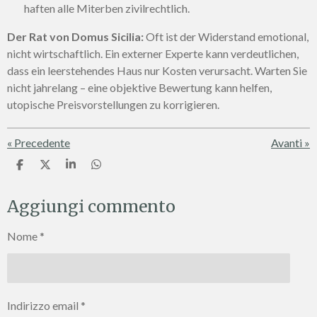
haften alle Miterben zivilrechtlich.
Der Rat von Domus Sicilia:
Oft ist der Widerstand emotional,
nicht wirtschaftlich. Ein externer Experte kann verdeutlichen,
dass ein leerstehendes Haus nur Kosten verursacht. Warten Sie
nicht jahrelang – eine objektive Bewertung kann helfen,
utopische Preisvorstellungen zu korrigieren.
«
Precedente
Avanti
»
C
C
C
C
o
o
o
o
n
n
n
n
Aggiungi commento
d
d
d
d
i
i
i
i
v
v
v
v
Nome *
i
i
i
i
d
d
d
d
i
i
i
i
Indirizzo email *