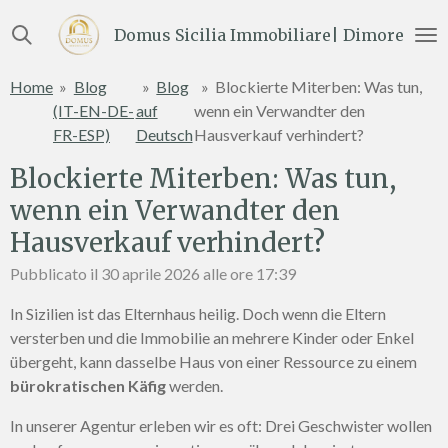
Vai
Domus Sicilia Immobiliare| Dimore e Te
al
contenuto
Home
»
Blog
»
Blog
»
Blockierte Miterben: Was tun,
principale
(IT-EN-DE-
auf
wenn ein Verwandter den
FR-ESP)
Deutsch
Hausverkauf verhindert?
Blockierte Miterben: Was tun,
wenn ein Verwandter den
Hausverkauf verhindert?
Pubblicato il 30 aprile 2026 alle ore 17:39
In Sizilien ist das Elternhaus heilig. Doch wenn die Eltern
versterben und die Immobilie an mehrere Kinder oder Enkel
übergeht, kann dasselbe Haus von einer Ressource zu einem
bürokratischen Käfig
werden.
In unserer Agentur erleben wir es oft: Drei Geschwister wollen