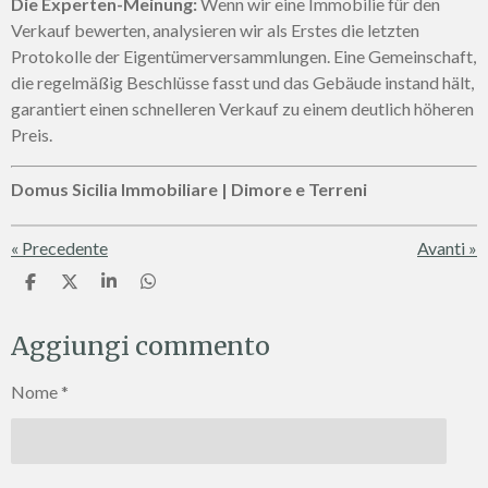
Die Experten-Meinung:
Wenn wir eine Immobilie für den
Verkauf bewerten, analysieren wir als Erstes die letzten
Protokolle der Eigentümerversammlungen. Eine Gemeinschaft,
die regelmäßig Beschlüsse fasst und das Gebäude instand hält,
garantiert einen schnelleren Verkauf zu einem deutlich höheren
Preis.
Domus Sicilia Immobiliare | Dimore e Terreni
«
Precedente
Avanti
»
C
C
C
C
o
o
o
o
n
n
n
n
Aggiungi commento
d
d
d
d
i
i
i
i
v
v
v
v
Nome *
i
i
i
i
d
d
d
d
i
i
i
i