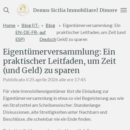
Vai
Domus Sicilia Immobiliare| Dimore e Te
al
contenuto
Home
»
Blog (IT-
»
Blog
»
Eigentümerversammlung: Ein
principale
EN-DE-FR-
auf
praktischer Leitfaden, um Zeit (und
ESP)
Deutsch
Geld) zu sparen
Eigentümerversammlung: Ein
praktischer Leitfaden, um Zeit
(und Geld) zu sparen
Pubblicato il 25 aprile 2026 alle ore 17:45
Für viele Immobilieneigentümer löst die Einladung zur
Eigentümerversammlung in etwa so viel Begeisterung aus wie
ein Strafzettel am Scheibenwischer. Stundenlange
Diskussionen, alte Streitigkeiten unter Nachbarn und
Beschlüsse, die scheinbar nie ein Ende finden.