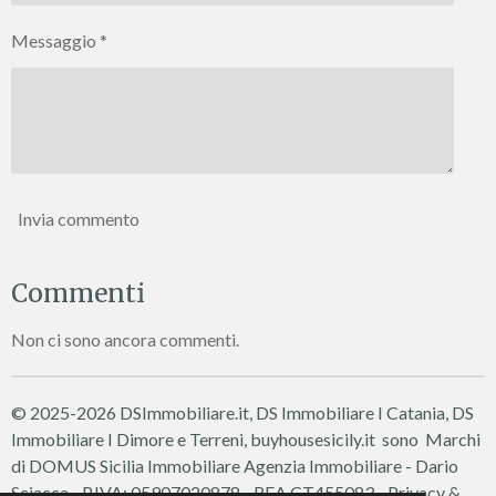
Messaggio *
Invia commento
Commenti
Non ci sono ancora commenti.
© 2025-2026 DSImmobiliare.it, DS Immobiliare I Catania, DS
Immobiliare I Dimore e Terreni, buyhousesicily.it sono Marchi
di DOMUS Sicilia Immobiliare
Agenzia Immobiliare - Dario
Sciacca - P.IVA: 05907020878 - REA CT455083 -
Privacy &