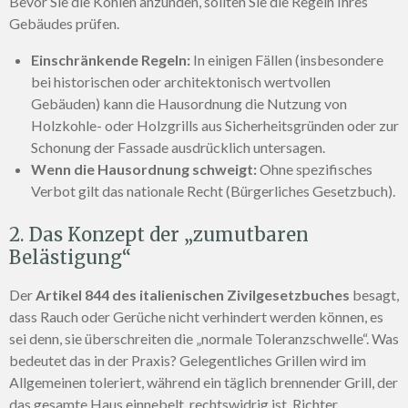
Bevor Sie die Kohlen anzünden, sollten Sie die Regeln Ihres
Gebäudes prüfen.
Einschränkende Regeln:
In einigen Fällen (insbesondere
bei historischen oder architektonisch wertvollen
Gebäuden) kann die Hausordnung die Nutzung von
Holzkohle- oder Holzgrills aus Sicherheitsgründen oder zur
Schonung der Fassade ausdrücklich untersagen.
Wenn die Hausordnung schweigt:
Ohne spezifisches
Verbot gilt das nationale Recht (Bürgerliches Gesetzbuch).
2. Das Konzept der „zumutbaren
Belästigung“
Der
Artikel 844 des italienischen Zivilgesetzbuches
besagt,
dass Rauch oder Gerüche nicht verhindert werden können, es
sei denn, sie überschreiten die „normale Toleranzschwelle“. Was
bedeutet das in der Praxis? Gelegentliches Grillen wird im
Allgemeinen toleriert, während ein täglich brennender Grill, der
das gesamte Haus einnebelt, rechtswidrig ist. Richter