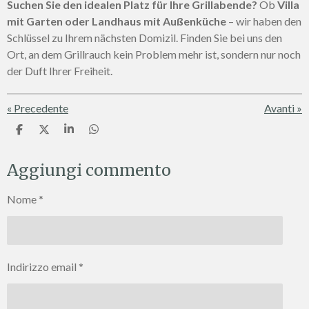
Suchen Sie den idealen Platz für Ihre Grillabende?
Ob
Villa
mit Garten oder Landhaus mit Außenküche
– wir haben den
Schlüssel zu Ihrem nächsten Domizil. Finden Sie bei uns den
Ort, an dem Grillrauch kein Problem mehr ist, sondern nur noch
der Duft Ihrer Freiheit.
«
Precedente
Avanti
»
C
C
C
C
o
o
o
o
n
n
n
n
Aggiungi commento
d
d
d
d
i
i
i
i
v
v
v
v
Nome *
i
i
i
i
d
d
d
d
i
i
i
i
Indirizzo email *