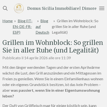
Vai
Domus Sicilia Immobiliare| Dimore e Te
al
contenuto
Home
»
Blog (IT-
»
Blog
»
Grillen im Wohnblock: So
principale
EN-DE-FR-
auf
grillen Sie in aller Ruhe (und
ESP)
Deutsch
Legalität)
Grillen im Wohnblock: So grillen
Sie in aller Ruhe (und Legalität)
Pubblicato il 14 aprile 2026 alle ore 11:39
Mit den länger werdenden Tagen und der ersten Aprilwärme
wächst die Lust, den Grill anzuzünden und ein Mittagessen im
Freien zu genießen. Wenn Sie in einem Einfamilienhaus wohnen
oder ein eigenes Grundstück besitzen, ist das kein Problem –
aber
was passiert, wenn Sie in einer Eigentumswohnung
leben?
Der Duft von Grillfleisch mag für einige köstlich sein, kann