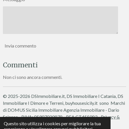
Invia commento
Commenti
Non ci sono ancora commenti.
© 2025-2026 DSImmobiliare.it, DS Immobiliare I Catania, DS
Immobiliare I Dimore e Terreni, buyhousesicily.it sono Marchi
di DOMUS Sicilia Immobiliare
Agenzia Immobiliare - Dario
Sciacca - P.IVA: 05907020878 - REA CT455083 -
Privacy &
Questo sito utilizza i cookies per migliorare la tua
Cookie Policy
esperienza e visualizzare annunci pubblicitari