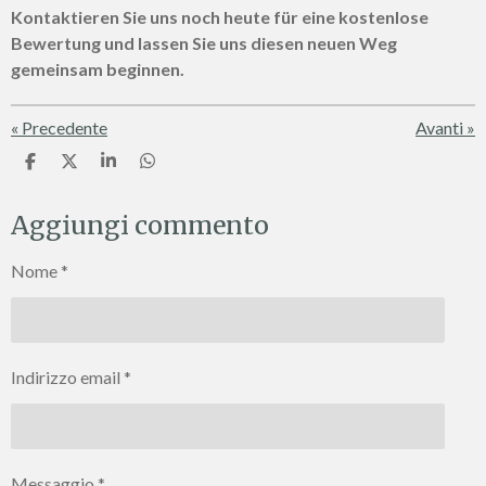
Kontaktieren Sie uns noch heute für eine kostenlose
Bewertung und lassen Sie uns diesen neuen Weg
gemeinsam beginnen.
«
Precedente
Avanti
»
C
C
C
C
o
o
o
o
n
n
n
n
Aggiungi commento
d
d
d
d
i
i
i
i
v
v
v
v
Nome *
i
i
i
i
d
d
d
d
i
i
i
i
Indirizzo email *
Messaggio *