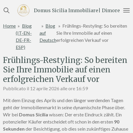
Vai
Domus Sicilia Immobiliare| Dimore e Te
al
contenuto
Home
»
Blog
»
Blog
»
Frühlings-Restyling: So bereiten
principale
(IT-EN-
auf
Sie Ihre Immobilie auf einen
DE-FR-
Deutsch
erfolgreichen Verkauf vor
ESP)
Frühlings-Restyling: So bereiten
Sie Ihre Immobilie auf einen
erfolgreichen Verkauf vor
Pubblicato il 12 aprile 2026 alle ore 16:59
Mit dem Einzug des Aprils und den länger werdenden Tagen
geht der Immobilienmarkt in seine dynamischste Phase über.
Wir bei
Domus Sicilia
wissen: Der erste Eindruck zählt. Ein
potenzieller Käufer entscheidet oft schon in den ersten
90
Sekunden
der Besichtigung, ob dies sein zukünftiges Zuhause