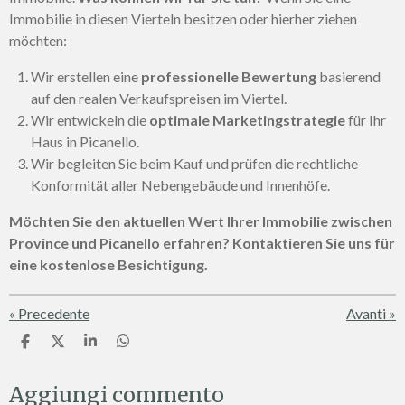
Immobilie in diesen Vierteln besitzen oder hierher ziehen
möchten:
Wir erstellen eine
professionelle Bewertung
basierend
auf den realen Verkaufspreisen im Viertel.
Wir entwickeln die
optimale Marketingstrategie
für Ihr
Haus in Picanello.
Wir begleiten Sie beim Kauf und prüfen die rechtliche
Konformität aller Nebengebäude und Innenhöfe.
Möchten Sie den aktuellen Wert Ihrer Immobilie zwischen
Province und Picanello erfahren? Kontaktieren Sie uns für
eine kostenlose Besichtigung.
«
Precedente
Avanti
»
C
C
C
C
o
o
o
o
n
n
n
n
Aggiungi commento
d
d
d
d
i
i
i
i