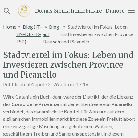
Vai
Domus Sicilia Immobiliare| Dimore e Te
al
contenuto
Home
»
Blog (IT-
»
Blog
»
Stadtviertel im Fokus: Leben
principale
EN-DE-FR-
auf
und Investieren zwischen Province
ESP)
Deutsch
und Picanello
Stadtviertel im Fokus: Leben und
Investieren zwischen Province
und Picanello
Pubblicato il 4 aprile 2026 alle ore 17:16
Wäre Catania ein Buch, dann wäre der Distrikt, der die Eleganz
des
Corso delle Province
mit der echten Seele von
Picanello
verbindet, das dynamischste Kapitel. Für Akteure auf dem
sizilianischen Immobilienmarkt ist diese Zone ein Freiluftlabor:
eine einzigartige Mischung aus gehobenem Wohnen,
geschäftigem Treiben und Sanierungspotenzial. In diesem