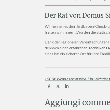
Der Rat von Domus Si
Wir nennen es den „Erdbeben-Check-up“
fragen wir immer: „Wurden die statisc
Dank der regionalen Vereinfachungen (D
dennoch einen erfahrenen Techniker.
Do
eines ist: ein sicherer Ort für Ihre Famili
«
C
C
C
o
o
o
n
n
n
d
d
d
Aggiungi comme
i
i
i
v
v
v