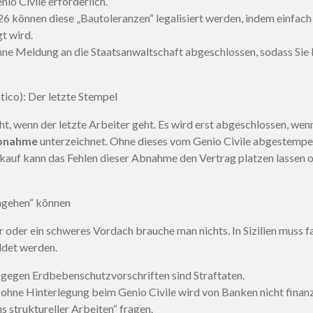
o Civile erforderlich.
6 können diese „Bautoleranzen“ legalisiert werden, indem einfach
t wird.
ne Meldung an die Staatsanwaltschaft abgeschlossen, sodass Sie I
tico): Der letzte Stempel
ht, wenn der letzte Arbeiter geht. Es wird erst abgeschlossen, wenn 
Abnahme
unterzeichnet. Ohne dieses vom Genio Civile abgestempelt
rkauf kann das Fehlen dieser Abnahme den Vertrag platzen lassen 
umgehen“ können
r oder ein schweres Vordach brauche man nichts. In Sizilien muss f
det werden.
gegen Erdbebenschutzvorschriften sind Straftaten.
ohne Hinterlegung beim Genio Civile wird von Banken nicht finan
 struktureller Arbeiten“ fragen.