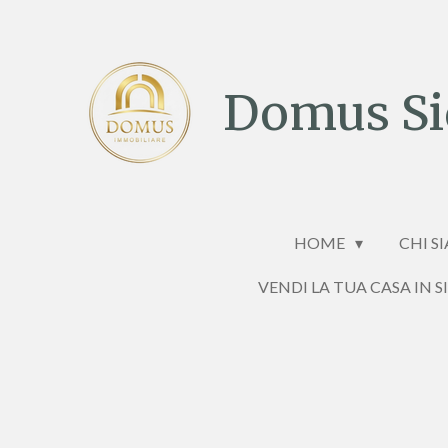
Vai
al
contenuto
Domus Sic
principale
HOME
CHI S
VENDI LA TUA CASA IN S