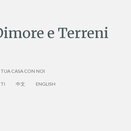
Dimore e Terreni
 TUA CASA CON NOI
TI
中文
ENGLISH