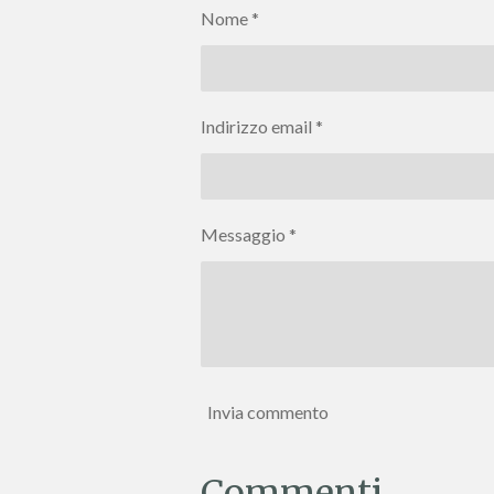
i
i
i
Nome *
d
d
d
i
i
i
Indirizzo email *
Messaggio *
Invia commento
Commenti