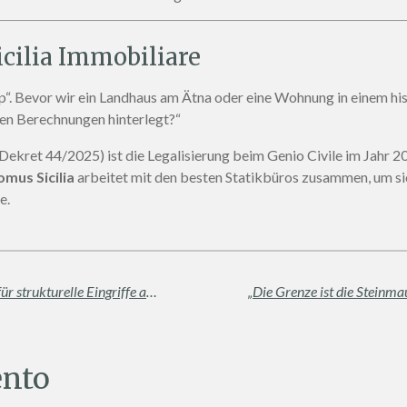
cilia Immobiliare
. Bevor wir ein Landhaus am Ätna oder eine Wohnung in einem his
hen Berechnungen hinterlegt?“
ekret 44/2025) ist die Legalisierung beim Genio Civile im Jahr 202
mus Sicilia
arbeitet mit den besten Statikbüros zusammen, um sic
e.
SCIA: Wenn es ernst wird. Ein Leitfaden für strukturelle Eingriffe an Ihrem Haus
nto