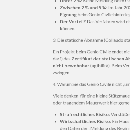
Unter 2 %:
Keine Meldung beim Geni
Zwischen 2 % und 5 %:
Im Jahr 202
Eignung
beim Genio Civile hinterleg
Der Vorteil?
Das Verfahren wird oh
können.
3. Die statische Abnahme (Collaudo sta
Ein Projekt beim Genio Civile endet nic
darf) das
Zertifikat der statischen 
nicht bewohnbar
(agibilità). Beim Ve
zwingen.
4. Warum Sie das Genio Civile nicht „
Viele denken, für eine kleine Stützmaue
oder tragendem Mauerwerk hier gemel
Strafrechtliches Risiko:
Verstöße 
Wirtschaftliches Risiko:
Ein Haus 
den Daten der „Meldung des Beginns