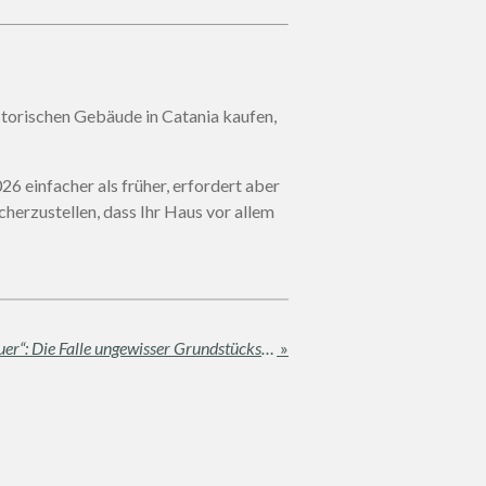
torischen Gebäude in Catania kaufen,
6 einfacher als früher, erfordert aber
herzustellen, dass Ihr Haus vor allem
„Die Grenze ist die Steinmauer“: Die Falle ungewisser Grundstücksgrenzen und Dienstbarkeiten in Sizilien
»