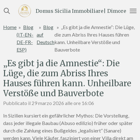
Vai
Domus Sicilia Immobiliare| Dimore e Te
al
contenuto
Home
»
Blog
»
Blog
»
„Es gibt ja die Amnestie“: Die Lüge,
principale
(IT-EN-
auf
die zum Abriss Ihres Hauses führen
DE-FR-
Deutsch
kann. Unheilbare Verstöße und
ESP)
Bauverbote
„Es gibt ja die Amnestie“: Die
Lüge, die zum Abriss Ihres
Hauses führen kann. Unheilbare
Verstöße und Bauverbote
Pubblicato il 29 marzo 2026 alle ore 16:06
In Sizilien kursiert ein gefährlicher Mythos: Die Vorstellung,
dass jeder illegale Baubau (Abuso edilizio) früher oder später
durch die Zahlung eines Bußgeldes „legalisiert“ (Sanare)
werden kann. Viele Käufer, fasziniert von einer Villa direkt am