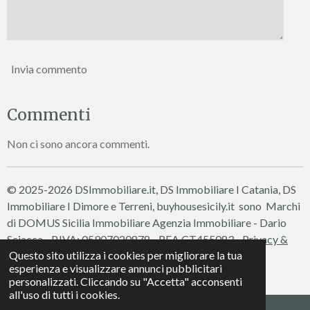
Invia commento
Commenti
Non ci sono ancora commenti.
© 2025-2026 DSImmobiliare.it, DS Immobiliare I Catania, DS
Immobiliare I Dimore e Terreni, buyhousesicily.it sono Marchi
di DOMUS Sicilia Immobiliare
Agenzia Immobiliare - Dario
Sciacca - P.IVA: 05907020878 - REA CT455083 -
Privacy &
Questo sito utilizza i cookies per migliorare la tua
Cookie Policy
esperienza e visualizzare annunci pubblicitari
Fornito da
Webador
personalizzati. Cliccando su "Accetta" acconsenti
all'uso di tutti i cookies.