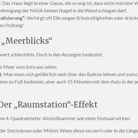
Das Haus liegt in einer Gasse, die so eng ist, dass nicht mal eine V
ehmigung der NASA keinen Nagel in die Wand schlagen darf.
alisierung“:
Verbirgt oft Eile wegen Erbstreitigkeiten oder drüc
hen Prüfung!
 „Meerblicks“
rwert schlechthin. Doch in den Anzeigen bedeutet:
s Meer vom Sofa aus sehen.
):
Man muss sich gefährlich weit über den Balkon lehnen und zwisc
en zu Fuß bedeuten, aber auch 15 Minuten mit dem Auto in der pr
 Der „Raumstation“-Effekt
ine 4-Quadratmeter-Abstellkammer wie einen Festsaal wirken.
der Steckdosen oder Möbel. Wenn diese verzerrt oder in die Länge