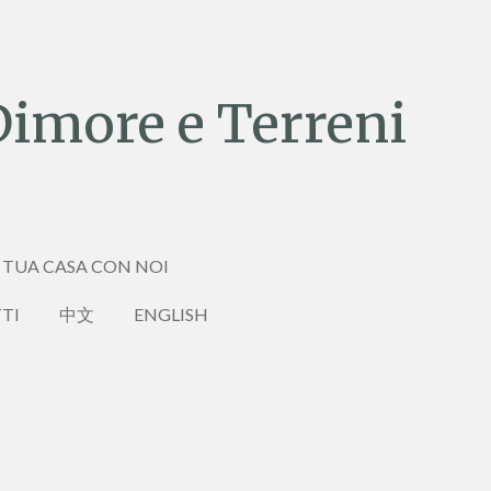
Dimore e Terreni
 TUA CASA CON NOI
TI
中文
ENGLISH