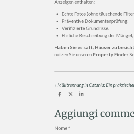
Anzeigen enthalten:
Echte Fotos (ohne täuschende Filter
Präventive Dokumentenprüfung.
Verifizierte Grundrisse.
Ehrliche Beschreibung der Mängel, 
Haben Sie es satt, Häuser zu besich
nutzen Sie unseren
Property Finder
Se
«
C
C
C
o
o
o
n
n
n
d
d
d
Aggiungi comme
i
i
i
v
v
v
i
i
i
Nome *
d
d
d
i
i
i