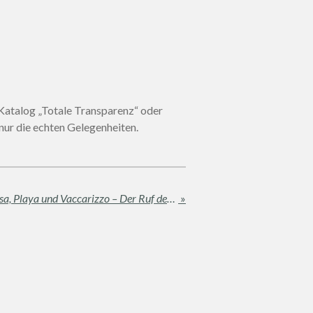
Katalog „Totale Transparenz“ oder
 nur die echten Gelegenheiten.
Stadtteil-Fokus: Fontanarossa, Playa und Vaccarizzo – Der Ruf des Meeres und des Himmels
»