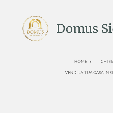
Vai
al
contenuto
Domus Sic
principale
HOME
CHI S
VENDI LA TUA CASA IN S