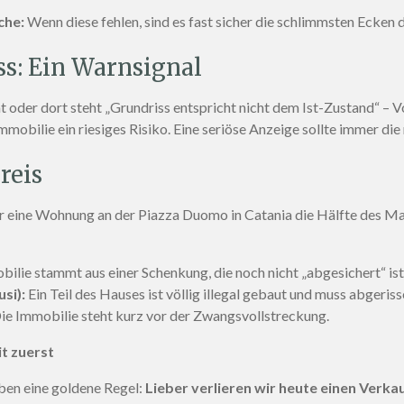
che:
Wenn diese fehlen, sind es fast sicher die schlimmsten Ecken 
ss: Ein Warnsignal
 oder dort steht „Grundriss entspricht nicht dem Ist-Zustand“ – Vo
mmobilie ein riesiges Risiko. Eine seriöse Anzeige sollte immer die
reis
er eine Wohnung an der Piazza Duomo in Catania die Hälfte des Ma
ilie stammt aus einer Schenkung, die noch nicht „abgesichert“ ist
si):
Ein Teil des Hauses ist völlig illegal gebaut und muss abgeris
ie Immobilie steht kurz vor der Zwangsvollstreckung.
t zuerst
en eine goldene Regel:
Lieber verlieren wir heute einen Verka