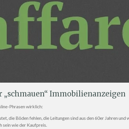
er „schmauen“ Immobilienanzeigen
line-Phrasen wirklich:
et, die Böden fehlen, die Leitungen sind aus den 60er Jahren und w
sein wie der Kaufpreis.