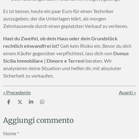
Es ist besser, heute ein paar Euro für einen Techniker
auszugeben, der die Unterlagen klärt, als morgen
Zehntausende durch einen geplatzten Verkauf zu verlieren.
Hast du Zweifel, ob dein Haus oder dein Grundstück
rechtlich einwandfrei ist?
Geh kein Risiko ein. Bevor du dich
einem Käufer gegenüber verpflichtest, lass dich von
Domus
Sicilia Immobiliare | Dimore e Terreni
beraten. Wir
analysieren deine Situation und helfen dir, mit absoluter
Sicherheit zu verkaufen.
«
Precedente
Avanti
»
C
C
C
C
o
o
o
o
n
n
n
n
Aggiungi commento
d
d
d
d
i
i
i
i
v
v
v
v
Nome *
i
i
i
i
d
d
d
d