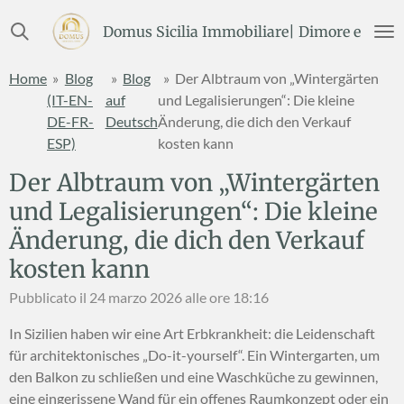
Vai
Domus Sicilia Immobiliare| Dimore e Terre
al
contenuto
Home
»
Blog
»
Blog
»
Der Albtraum von „Wintergärten
principale
(IT-EN-
auf
und Legalisierungen“: Die kleine
DE-FR-
Deutsch
Änderung, die dich den Verkauf
ESP)
kosten kann
Der Albtraum von „Wintergärten
und Legalisierungen“: Die kleine
Änderung, die dich den Verkauf
kosten kann
Pubblicato il 24 marzo 2026 alle ore 18:16
In Sizilien haben wir eine Art Erbkrankheit: die Leidenschaft
für architektonisches „Do-it-yourself“. Ein Wintergarten, um
den Balkon zu schließen und eine Waschküche zu gewinnen,
eine eingerissene Wand für ein offenes Raumkonzept oder ein