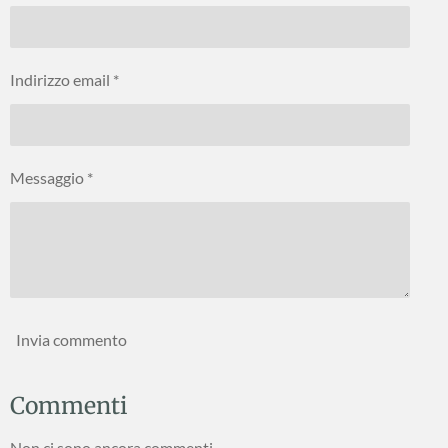
i
i
i
i
Indirizzo email *
Messaggio *
Invia commento
Commenti
Non ci sono ancora commenti.