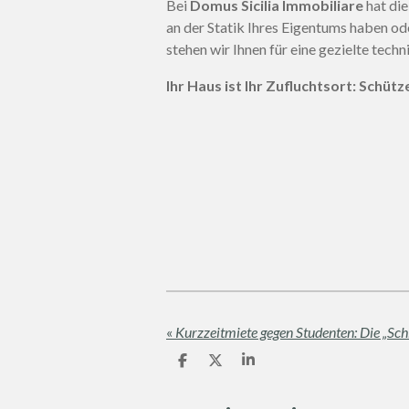
Bei
Domus Sicilia Immobiliare
hat die
an der Statik Ihres Eigentums haben o
stehen wir Ihnen für eine gezielte tech
Ihr Haus ist Ihr Zufluchtsort: Schütz
«
C
C
C
o
o
o
n
n
n
d
d
d