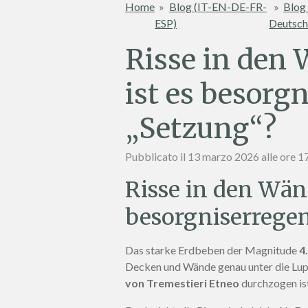
Home
»
Blog (IT-EN-DE-FR-
»
Blog
ESP)
Deutsc
Risse in den
ist es besorg
„Setzung“?
Pubblicato il 13 marzo 2026 alle ore 1
Risse in den Wä
besorgniserregen
Das starke Erdbeben der Magnitude
4
Decken und Wände genau unter die Lupe
von Tremestieri Etneo
durchzogen ist