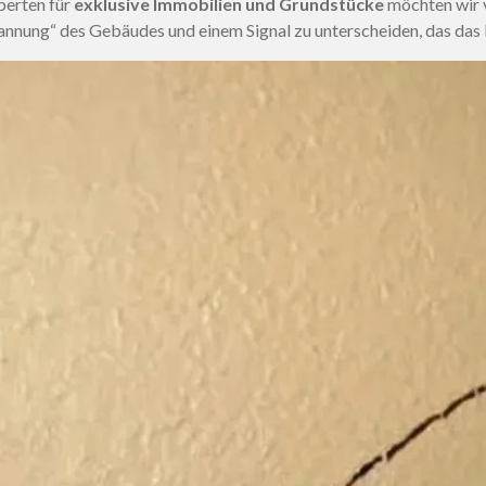
xperten für
exklusive Immobilien und Grundstücke
möchten wir
annung“ des Gebäudes und einem Signal zu unterscheiden, das das 