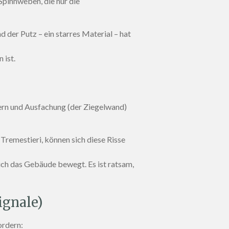
Spinnweben, die nur die
 der Putz – ein starres Material – hat
 ist.
lern und Ausfachung (der Ziegelwand)
Tremestieri, können sich diese Risse
 sich das Gebäude bewegt. Es ist ratsam,
ignale)
ordern: