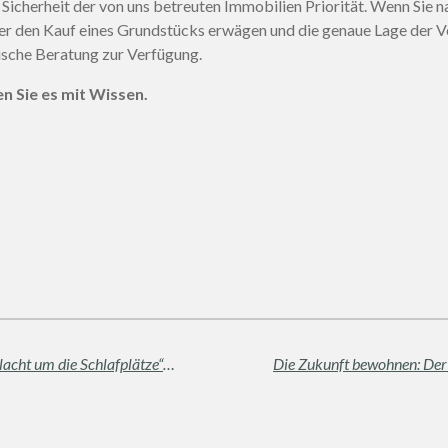
 Sicherheit der von uns betreuten Immobilien Priorität. Wenn Sie n
der den Kauf eines Grundstücks erwägen und die genaue Lage der 
nische Beratung zur Verfügung.
en Sie es mit Wissen.
Kurzzeitmiete gegen Studenten: Die „Schlacht um die Schlafplätze“ in Catania. Welche Option ist wirklich rentabel?