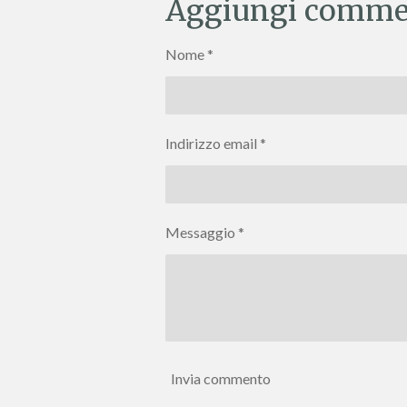
Aggiungi comme
i
i
i
v
v
v
i
i
i
Nome *
d
d
d
i
i
i
Indirizzo email *
Messaggio *
Invia commento