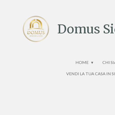
Vai
al
contenuto
Domus Sic
principale
HOME
CHI S
VENDI LA TUA CASA IN S