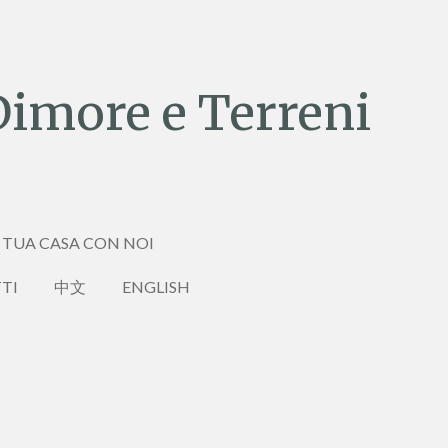
Dimore e Terreni
 TUA CASA CON NOI
TI
中文
ENGLISH