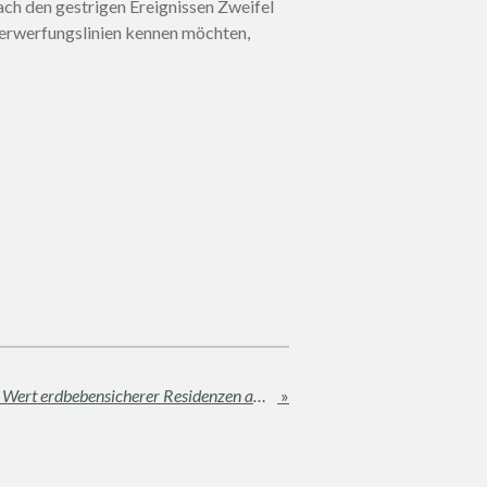
ach den gestrigen Ereignissen Zweifel
Verwerfungslinien kennen möchten,
Die Zukunft bewohnen: Der Wert erdbebensicherer Residenzen am Ätna
»