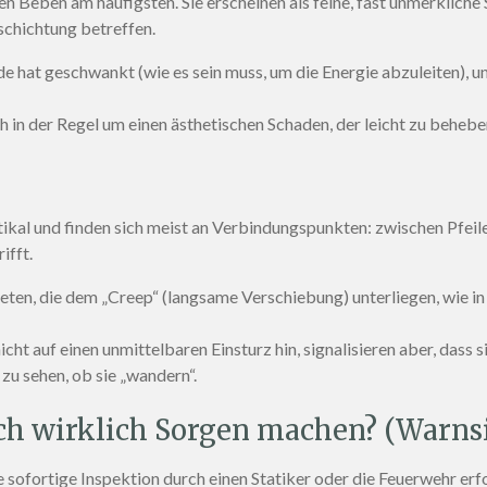
n Beben am häufigsten. Sie erscheinen als feine, fast unmerkliche 
chichtung betreffen.
hat geschwankt (wie es sein muss, um die Energie abzuleiten), und
h in der Regel um einen ästhetischen Schaden, der leicht zu beheben
rtikal und finden sich meist an Verbindungspunkten: zwischen Pfei
ifft.
eten, die dem „Creep“ (langsame Verschiebung) unterliegen, wie in 
icht auf einen unmittelbaren Einsturz hin, signalisieren aber, dass
zu sehen, ob sie „wandern“.
ch wirklich Sorgen machen? (Warns
e sofortige Inspektion durch einen Statiker oder die Feuerwehr erf