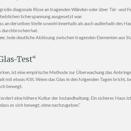
roße diagonale Risse an tragenden Wänden oder über Tür- und Fen
 erheblichen Scherspannung ausgesetzt war.
s an derselben Stelle sowohl innerhalb als auch außerhalb des Haus
 durchbrochen hat.
en:
Jede deutliche Ablösung zwischen tragenden Elementen aus S
Glas-Test“
rken, ist eine empirische Methode zur Überwachung das Anbringen
 mit etwas Kitt. Wenn das Glas in den folgenden Tagen bricht, bede
och bewegt.
dert eine höhere Kultur der Instandhaltung. Ein sicheres Haus ist 
, dass es sich bewegt, ohne nachzugeben.“