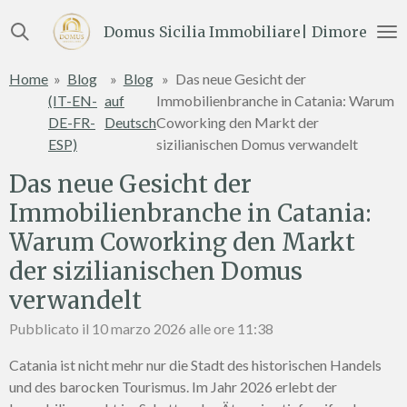
Vai
Domus Sicilia Immobiliare| Dimore e Te
al
contenuto
Home
»
Blog
»
Blog
»
Das neue Gesicht der
principale
(IT-EN-
auf
Immobilienbranche in Catania: Warum
DE-FR-
Deutsch
Coworking den Markt der
ESP)
sizilianischen Domus verwandelt
Das neue Gesicht der
Immobilienbranche in Catania:
Warum Coworking den Markt
der sizilianischen Domus
verwandelt
Pubblicato il 10 marzo 2026 alle ore 11:38
Catania ist nicht mehr nur die Stadt des historischen Handels
und des barocken Tourismus. Im Jahr 2026 erlebt der