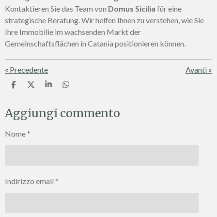
Kontaktieren Sie das Team von
Domus Sicilia
für eine
strategische Beratung. Wir helfen Ihnen zu verstehen, wie Sie
Ihre Immobilie im wachsenden Markt der
Gemeinschaftsflächen in Catania positionieren können.
«
Precedente
Avanti
»
C
C
C
C
o
o
o
o
n
n
n
n
Aggiungi commento
d
d
d
d
i
i
i
i
v
v
v
v
Nome *
i
i
i
i
d
d
d
d
i
i
i
i
Indirizzo email *