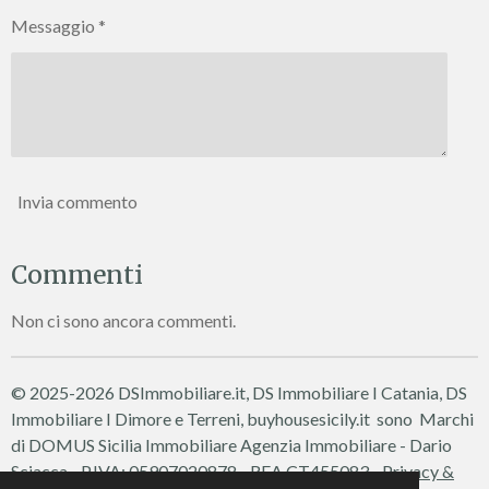
Messaggio *
Invia commento
Commenti
Non ci sono ancora commenti.
© 2025-2026 DSImmobiliare.it, DS Immobiliare I Catania, DS
Immobiliare I Dimore e Terreni, buyhousesicily.it sono Marchi
di DOMUS Sicilia Immobiliare
Agenzia Immobiliare - Dario
Sciacca - P.IVA: 05907020878 - REA CT455083 -
Privacy &