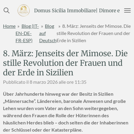
Vai
Domus Sicilia Immobiliare| Dimore e Terre
al
contenuto
Home
»
Blog (IT-
»
Blog
»
8. März: Jenseits der Mimose. Die
principale
EN-DE-
auf
stille Revolution der Frauen und der
FR-ESP)
Deutsch
Erde in Sizilien
8. März: Jenseits der Mimose. Die
stille Revolution der Frauen und
der Erde in Sizilien
Pubblicato il 8 marzo 2026 alle ore 11:35
Über Jahrhunderte hinweg war der Besitz in Sizilien
„Männersache“. Ländereien, baronale Anwesen und große
Lehen wurden vom Vater an den Sohn weitergegeben,
während den Frauen die Rolle der Hüterinnen des
häuslichen Herdes blieb – doch selten die der Inhaberinnen
der Schlüssel oder der Katasterpläne.