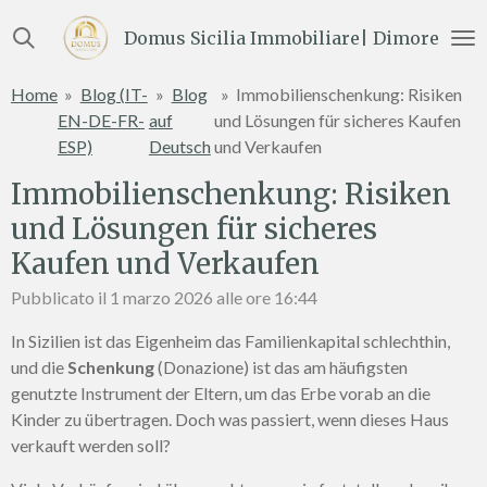
Vai
Domus Sicilia Immobiliare| Dimore e Te
al
contenuto
Home
»
Blog (IT-
»
Blog
»
Immobilienschenkung: Risiken
principale
EN-DE-FR-
auf
und Lösungen für sicheres Kaufen
ESP)
Deutsch
und Verkaufen
Immobilienschenkung: Risiken
und Lösungen für sicheres
Kaufen und Verkaufen
Pubblicato il 1 marzo 2026 alle ore 16:44
In Sizilien ist das Eigenheim das Familienkapital schlechthin,
und die
Schenkung
(Donazione) ist das am häufigsten
genutzte Instrument der Eltern, um das Erbe vorab an die
Kinder zu übertragen. Doch was passiert, wenn dieses Haus
verkauft werden soll?