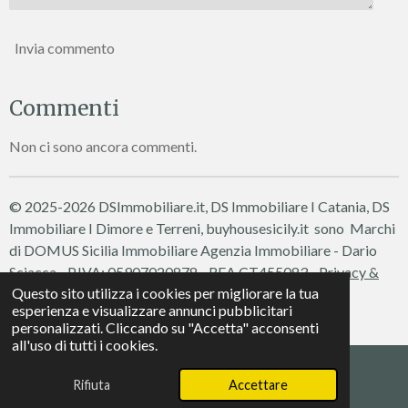
Invia commento
Commenti
Non ci sono ancora commenti.
© 2025-2026 DSImmobiliare.it, DS Immobiliare I Catania, DS
Immobiliare I Dimore e Terreni, buyhousesicily.it sono Marchi
di DOMUS Sicilia Immobiliare
Agenzia Immobiliare - Dario
Sciacca - P.IVA: 05907020878 - REA CT455083 -
Privacy &
Questo sito utilizza i cookies per migliorare la tua
Cookie Policy
esperienza e visualizzare annunci pubblicitari
Fornito da
Webador
personalizzati. Cliccando su "Accetta" acconsenti
all'uso di tutti i cookies.
Rifiuta
Accettare
Telefono
WhatsApp