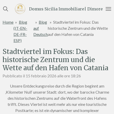
Vai
Domus Sicilia Immobiliare| Dimore e Te
al
contenuto
Home
»
Blog
»
Blog
»
Stadtviertel im Fokus: Das
principale
(IT-EN-
auf
historische Zentrum und die Wette
DE-FR-
Deutsch
auf den Hafen von Catania
ESP)
Stadtviertel im Fokus: Das
historische Zentrum und die
Wette auf den Hafen von Catania
Pubblicato il 15 febbraio 2026 alle ore 18:26
Unsere Entdeckungsreise durch die Region beginnt am
‚Kilometer Null‘ unserer Stadt: dort, wo der barocke Charme
des historischen Zentrums auf die Waterfront des Hafens
trifft. Dieses Viertel ist weit mehr als nur eine touristische
Postkarte; es ist ein dynamischer und komplexer