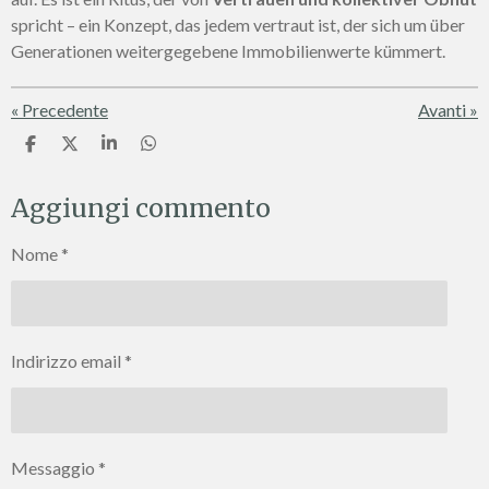
spricht – ein Konzept, das jedem vertraut ist, der sich um über
Generationen weitergegebene Immobilienwerte kümmert.
«
Precedente
Avanti
»
C
C
C
C
o
o
o
o
n
n
n
n
Aggiungi commento
d
d
d
d
i
i
i
i
v
v
v
v
Nome *
i
i
i
i
d
d
d
d
i
i
i
i
Indirizzo email *
Messaggio *