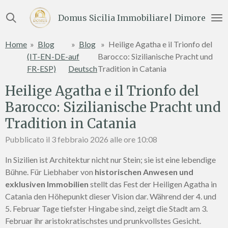
Vai
Domus Sicilia Immobiliare| Dimore e Te
al
contenuto
Home
»
Blog
»
Blog
»
Heilige Agatha e il Trionfo del
principale
(IT-EN-DE-
auf
Barocco: Sizilianische Pracht und
FR-ESP)
Deutsch
Tradition in Catania
Heilige Agatha e il Trionfo del
Barocco: Sizilianische Pracht und
Tradition in Catania
Pubblicato il 3 febbraio 2026 alle ore 10:08
In Sizilien ist Architektur nicht nur Stein; sie ist eine lebendige
Bühne. Für Liebhaber von
historischen Anwesen und
exklusiven Immobilien
stellt das Fest der Heiligen Agatha in
Catania den Höhepunkt dieser Vision dar. Während der 4. und
5. Februar Tage tiefster Hingabe sind, zeigt die Stadt am 3.
Februar ihr aristokratischstes und prunkvollstes Gesicht.