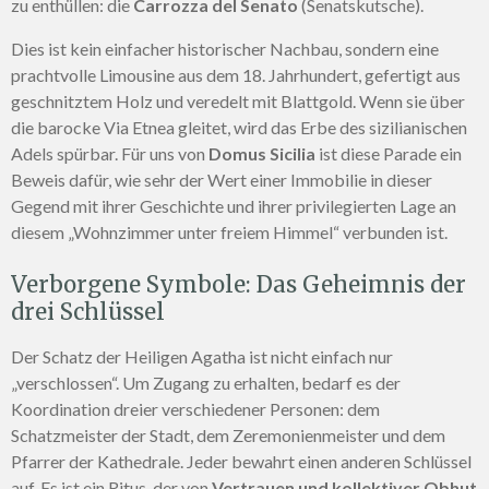
zu enthüllen: die
Carrozza del Senato
(Senatskutsche).
Dies ist kein einfacher historischer Nachbau, sondern eine
prachtvolle Limousine aus dem 18. Jahrhundert, gefertigt aus
geschnitztem Holz und veredelt mit Blattgold. Wenn sie über
die barocke Via Etnea gleitet, wird das Erbe des sizilianischen
Adels spürbar. Für uns von
Domus Sicilia
ist diese Parade ein
Beweis dafür, wie sehr der Wert einer Immobilie in dieser
Gegend mit ihrer Geschichte und ihrer privilegierten Lage an
diesem „Wohnzimmer unter freiem Himmel“ verbunden ist.
Verborgene Symbole: Das Geheimnis der
drei Schlüssel
Der Schatz der Heiligen Agatha ist nicht einfach nur
„verschlossen“. Um Zugang zu erhalten, bedarf es der
Koordination dreier verschiedener Personen: dem
Schatzmeister der Stadt, dem Zeremonienmeister und dem
Pfarrer der Kathedrale. Jeder bewahrt einen anderen Schlüssel
auf. Es ist ein Ritus, der von
Vertrauen und kollektiver Obhut