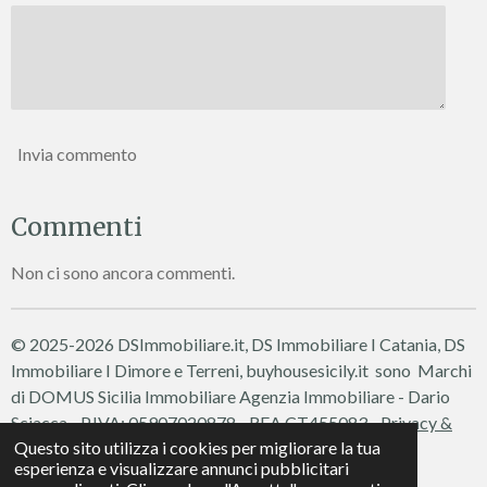
Invia commento
Commenti
Non ci sono ancora commenti.
© 2025-2026 DSImmobiliare.it, DS Immobiliare I Catania, DS
Immobiliare I Dimore e Terreni, buyhousesicily.it sono Marchi
di DOMUS Sicilia Immobiliare
Agenzia Immobiliare - Dario
Sciacca - P.IVA: 05907020878 - REA CT455083 -
Privacy &
Questo sito utilizza i cookies per migliorare la tua
Cookie Policy
esperienza e visualizzare annunci pubblicitari
Fornito da
Webador