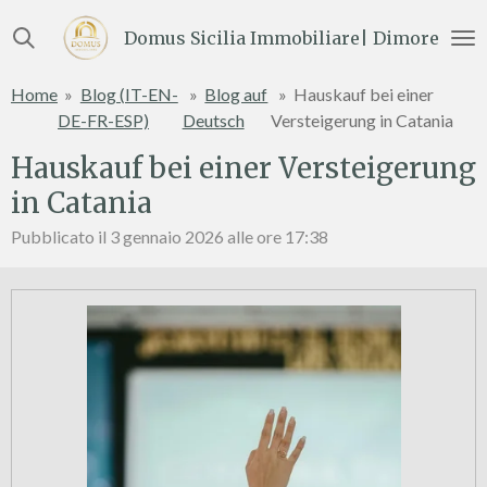
Vai
Domus Sicilia Immobiliare| Dimore e Te
al
contenuto
Home
»
Blog (IT-EN-
»
Blog auf
»
Hauskauf bei einer
principale
DE-FR-ESP)
Deutsch
Versteigerung in Catania
Hauskauf bei einer Versteigerung
in Catania
Pubblicato il 3 gennaio 2026 alle ore 17:38