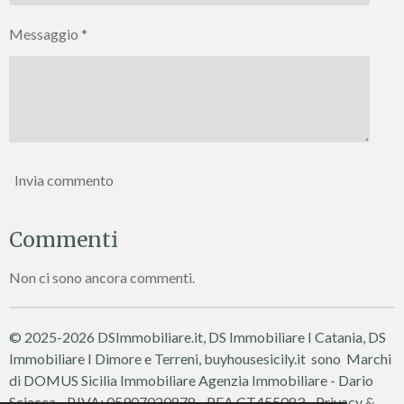
l
e
Messaggio *
Invia commento
Commenti
Non ci sono ancora commenti.
© 2025-2026 DSImmobiliare.it, DS Immobiliare I Catania, DS
Immobiliare I Dimore e Terreni, buyhousesicily.it sono Marchi
di DOMUS Sicilia Immobiliare
Agenzia Immobiliare - Dario
Sciacca - P.IVA: 05907020878 - REA CT455083 -
Privacy &