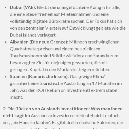
Dubai (VAE):
Bleibt die unangefochtene Königin für alle,
die eine Steuerfreiheit auf Mieteinnahmen und eine
vollständig digitale Bürokratie suchen. Der Fokus hat sich
von den zentralen Vierteln auf Entwicklungsgebiete wie die
Dubai Islands verlagert.
Albanien (Die neue Grenze):
Mit noch erschwinglichen
Quadratmeterpreisen und einem beispiellosen
Tourismusboom sind Städte wie Vlora und Saranda zum
bevorzugten Ziel für diejenigen geworden, die mit
geringem Kapital in den Markt einsteigen möchten.
Spanien (Kanarische Inseln):
Das „ewige Klima“
garantiert eine touristische Auslastung an 12 Monaten im
Jahr, was den ROI (Return on Investment) extrem stabil
macht.
2. Die Tücken von Auslandsinvestitionen: Was man Ihnen
nicht sagt
Im Ausland zu investieren bedeutet nicht einfach
nur, „ein Haus zu kaufen“. Es gibt drei technische Faktoren, die