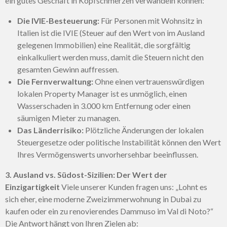
ein gutes Geschäft in Kopfschmerzen verwandeln können:
Die IVIE-Besteuerung:
Für Personen mit Wohnsitz in
Italien ist die IVIE (Steuer auf den Wert von im Ausland
gelegenen Immobilien) eine Realität, die sorgfältig
einkalkuliert werden muss, damit die Steuern nicht den
gesamten Gewinn auffressen.
Die Fernverwaltung:
Ohne einen vertrauenswürdigen
lokalen Property Manager ist es unmöglich, einen
Wasserschaden in 3.000 km Entfernung oder einen
säumigen Mieter zu managen.
Das Länderrisiko:
Plötzliche Änderungen der lokalen
Steuergesetze oder politische Instabilität können den Wert
Ihres Vermögenswerts unvorhersehbar beeinflussen.
3. Ausland vs. Südost-Sizilien: Der Wert der
Einzigartigkeit
Viele unserer Kunden fragen uns: „Lohnt es
sich eher, eine moderne Zweizimmerwohnung in Dubai zu
kaufen oder ein zu renovierendes Dammuso im Val di Noto?“
Die Antwort hängt von Ihren Zielen ab: