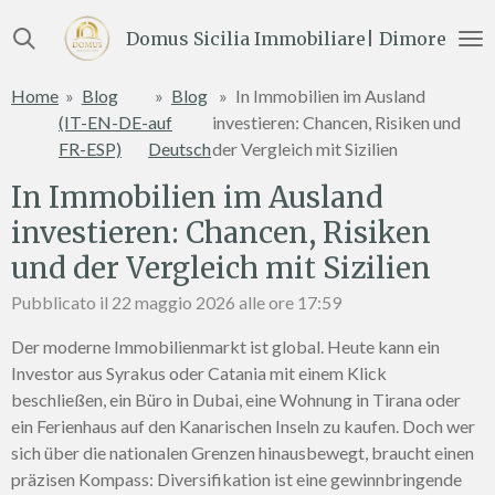
Vai
Domus Sicilia Immobiliare| Dimore e Te
al
contenuto
Home
»
Blog
»
Blog
»
In Immobilien im Ausland
principale
(IT-EN-DE-
auf
investieren: Chancen, Risiken und
FR-ESP)
Deutsch
der Vergleich mit Sizilien
In Immobilien im Ausland
investieren: Chancen, Risiken
und der Vergleich mit Sizilien
Pubblicato il 22 maggio 2026 alle ore 17:59
Der moderne Immobilienmarkt ist global. Heute kann ein
Investor aus Syrakus oder Catania mit einem Klick
beschließen, ein Büro in Dubai, eine Wohnung in Tirana oder
ein Ferienhaus auf den Kanarischen Inseln zu kaufen. Doch wer
sich über die nationalen Grenzen hinausbewegt, braucht einen
präzisen Kompass: Diversifikation ist eine gewinnbringende