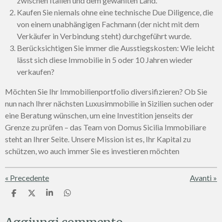
zwischen Italien und dem gewählten Land.
Kaufen Sie niemals ohne eine technische Due Diligence, die
von einem unabhängigen Fachmann (der nicht mit dem
Verkäufer in Verbindung steht) durchgeführt wurde.
Berücksichtigen Sie immer die Ausstiegskosten: Wie leicht
lässt sich diese Immobilie in 5 oder 10 Jahren wieder
verkaufen?
Möchten Sie Ihr Immobilienportfolio diversifizieren? Ob Sie
nun nach Ihrer nächsten Luxusimmobilie in Sizilien suchen oder
eine Beratung wünschen, um eine Investition jenseits der
Grenze zu prüfen – das Team von Domus Sicilia Immobiliare
steht an Ihrer Seite. Unsere Mission ist es, Ihr Kapital zu
schützen, wo auch immer Sie es investieren möchten
«
Precedente
Avanti
»
C
C
C
C
o
o
o
o
n
n
n
n
d
d
d
d