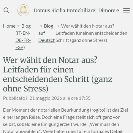
Vai
Domus Sicilia Immobiliare| Dimore e Terre
al
contenuto
Home
»
Blog
»
Blog
»
Wer wählt den Notar aus?
principale
(IT-EN-
auf
Leitfaden für einen entscheidenden
DE-FR-
Deutsch
Schritt (ganz ohne Stress)
ESP)
Wer wählt den Notar aus?
Leitfaden für einen
entscheidenden Schritt (ganz
ohne Stress)
Pubblicato il 21 maggio 2026 alle ore 17:55
Der Moment der notariellen Beurkundung (rogito) ist das Ziel
einer langen Reise. Doch eine Frage stellt sich oft ganz von
selbst, sobald eine Einigung erzielt wurde: „Wer muss den
Notar auswählen?“. Viele halten dies für ein formales Detail,