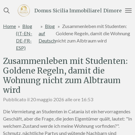
Vai
Domus Sicilia Immobiliare| Dimore e Te
al
contenuto
Home
»
Blog
»
Blog
»
Zusammenleben mit Studenten:
principale
(IT-EN-
auf
Goldene Regeln, damit die Wohnung
DE-FR-
Deutsch
nicht zum Albtraum wird
ESP)
Zusammenleben mit Studenten:
Goldene Regeln, damit die
Wohnung nicht zum Albtraum
wird
Pubblicato il 20 maggio 2026 alle ore 16:53
Die Vermietung an Studenten in Catania ist ein hervorragendes
Geschäft, aber die Frage, die jeden Eigentümer quält, lautet: "In
welchem Zustand werde ich meine Wohnung vorfinden?".
Schmutz, nächtliche Partys und wütende Nachbarn sind