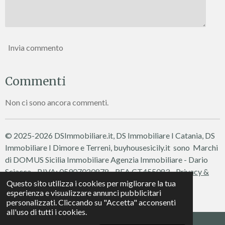
Invia commento
Commenti
Non ci sono ancora commenti.
© 2025-2026 DSImmobiliare.it, DS Immobiliare I Catania, DS
Immobiliare I Dimore e Terreni, buyhousesicily.it sono Marchi
di DOMUS Sicilia Immobiliare
Agenzia Immobiliare - Dario
Sciacca - P.IVA: 05907020878 - REA CT455083 -
Privacy &
Questo sito utilizza i cookies per migliorare la tua
Cookie Policy
esperienza e visualizzare annunci pubblicitari
Fornito da
Webador
personalizzati. Cliccando su "Accetta" acconsenti
all'uso di tutti i cookies.