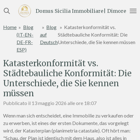
Vai
Domus Sicilia Immobiliare| Dimore e Te
al
contenuto
Home
»
Blog
»
Blog
»
Katasterkonformität vs.
principale
(IT-EN-
auf
Städtebauliche Konformität: Die
DE-FR-
Deutsch
Unterschiede, die Sie kennen müssen
ESP)
Katasterkonformität vs.
Städtebauliche Konformität: Die
Unterschiede, die Sie kennen
müssen
Pubblicato il 13 maggio 2026 alle ore 18:07
Wenn man sich entscheidet, eine Immobilie zu verkaufen oder
zu erwerben, ist eines der ersten Dokumente, das vorgelegt
wird, der Katasterplan (planimetria catastale). Oft hört man:
"Schau, der Plan ist identisch mit dem Haus, also ist alles in