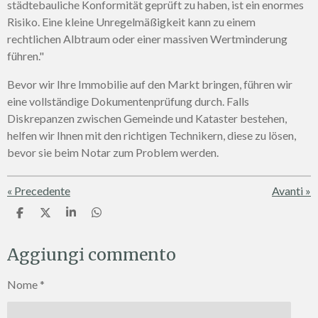
städtebauliche Konformität geprüft zu haben, ist ein enormes
Risiko. Eine kleine Unregelmäßigkeit kann zu einem
rechtlichen Albtraum oder einer massiven Wertminderung
führen."
Bevor wir Ihre Immobilie auf den Markt bringen, führen wir
eine vollständige Dokumentenprüfung durch. Falls
Diskrepanzen zwischen Gemeinde und Kataster bestehen,
helfen wir Ihnen mit den richtigen Technikern, diese zu lösen,
bevor sie beim Notar zum Problem werden.
«
Precedente
Avanti
»
C
C
C
C
o
o
o
o
n
n
n
n
Aggiungi commento
d
d
d
d
i
i
i
i
v
v
v
v
Nome *
i
i
i
i
d
d
d
d
i
i
i
i